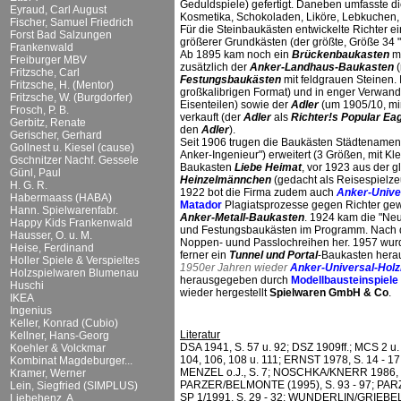
Geduldspiele) gefertigt. Daneben umfasste d
Eyraud, Carl August
Kosmetika, Schokoladen, Liköre, Lebkuchen,
Fischer, Samuel Friedrich
Für die Steinbaukästen entwickelte Richter 
Forst Bad Salzungen
größerer Grundkästen (der größte, Größe 34 "L
Frankenwald
Ab 1895 kam noch ein
Brückenbaukasten
mi
Freiburger MBV
zusätzlich der
Anker-Landhaus-Baukasten
(
Fritzsche, Carl
Festungsbaukästen
mit feldgrauen Steinen. 
Fritzsche, H. (Mentor)
großkalibrigen Format) und in enger Verwand
Fritzsche, W. (Burgdorfer)
Eisenteilen) sowie der
Adler
(um 1905/10, min
Frosch, P. B.
verkauft (der
Adler
als
Richter!s Popular Ea
Gerbitz, Renate
den
Adler
).
Gerischer, Gerhard
Seit 1906 trugen die Baukästen Städtenamen
Gollnest u. Kiesel (cause)
Anker-Ingenieur") erweitert (3 Größen, mit 
Gschnitzer Nachf. Gessele
Baukasten
Liebe Heimat
, vor 1923 aus der 
Günl, Paul
Heinzelmännchen
(gedacht als Reisespielze
H. G. R.
1922 bot die Firma zudem auch
Anker-Unive
Habermaass (HABA)
Matador
Plagiatsprozesse gegen Richter gewa
Hann. Spielwarenfabr.
Anker-Metall-Baukasten
. 1924 kam die "Ne
Happy Kids Frankenwald
und Festungsbaukästen im Programm. Nach dem
Hausser, O. u. M.
Noppen- uund Passlochreihen her. 1957 wu
Heise, Ferdinand
ferner ein
Tunnel und Portal
-Baukasten herau
Holler Spiele & Verspieltes
1950er Jahren wieder
Anker-Universal-Hol
Holzspielwaren Blumenau
herausgegeben durch
Modellbausteinspiel
Huschi
wieder hergestellt
Spielwaren GmbH & Co
.
IKEA
Ingenius
Keller, Konrad (Cubio)
Literatur
Kellner, Hans-Georg
DSA 1941, S. 57 u. 92; DSZ 1909ff.; MCS 2 u. 5
Koehler & Volckmar
104, 106, 108 u. 111; ERNST 1978, S. 14 - 1
Kombinat Magdeburger...
MENZEL o.J., S. 7; NOSCHKA/KNERR 1986, S. 1
Kramer, Werner
PARZER/BELMONTE (1995), S. 93 - 97; PA
Lein, Siegfried (SIMPLUS)
SP 1/1991, S. 29 - 32; WUNDERLIN/GRIEBEL
Liebehenz, A.