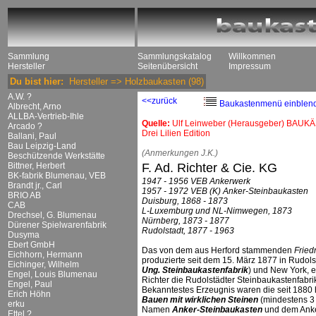
Sammlung
Sammlungskatalog
Willkommen
Hersteller
Seitenübersicht
Impressum
Du bist hier:
Hersteller
=>
Holzbaukasten
(98)
A.W. ?
<<zurück
Baukastenmenü einblen
Albrecht, Arno
ALLBA-Vertrieb-Ihle
Quelle:
Ulf Leinweber (Herausgeber) BAUKÄ
Arcado ?
Drei Lilien Edition
Ballani, Paul
Bau Leipzig-Land
(Anmerkungen J.K.)
Beschützende Werkstätte
Bittner, Herbert
F. Ad. Richter & Cie. KG
BK-fabrik Blumenau, VEB
1947 - 1956 VEB Ankerwerk
Brandt jr., Carl
1957 - 1972 VEB (K) Anker-Steinbaukasten
BRIO AB
Duisburg, 1868 - 1873
CAB
L-Luxemburg und NL-Nimwegen, 1873
Drechsel, G. Blumenau
Nürnberg, 1873 - 1877
Dürener Spielwarenfabrik
Rudolstadt, 1877 - 1963
Dusyma
Ebert GmbH
Das von dem aus Herford stammenden
Fried
Eichhorn, Hermann
produzierte seit dem 15. März 1877 in Rudolst
Eichinger, Wilhelm
Ung. Steinbaukastenfabrik
) und New York, 
Engel, Louis Blumenau
Richter die Rudolstädter Steinbaukastenfabr
Engel, Paul
Bekanntestes Erzeugnis waren die seit 1880 
Erich Höhn
Bauen mit wirklichen Steinen
(mindestens 3
erku
Namen
Anker-Steinbaukasten
und dem Anke
Ettel ?