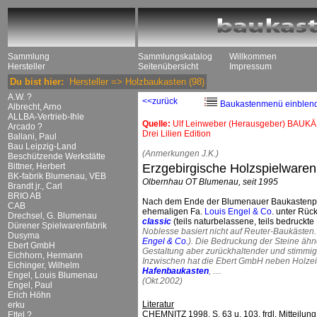
Sammlung
Sammlungskatalog
Willkommen
Hersteller
Seitenübersicht
Impressum
Du bist hier:
Hersteller
=>
Holzbaukasten
(98)
A.W. ?
<<zurück
Baukastenmenü einblen
Albrecht, Arno
ALLBA-Vertrieb-Ihle
Quelle:
Ulf Leinweber (Herausgeber) BAUKÄ
Arcado ?
Drei Lilien Edition
Ballani, Paul
Bau Leipzig-Land
(Anmerkungen J.K.)
Beschützende Werkstätte
Bittner, Herbert
Erzgebirgische Holzspielware
BK-fabrik Blumenau, VEB
Olbernhau OT Blumenau, seit 1995
Brandt jr., Carl
BRIO AB
Nach dem Ende der Blumenauer Baukastenpr
CAB
ehemaligen Fa.
Louis Engel & Co
. unter Rüc
Drechsel, G. Blumenau
classic
(teils naturbelassene, teils bedruckte
Dürener Spielwarenfabrik
Noblesse basiert nicht auf Reuter-Baukästen
Dusyma
Engel & Co.
). Die Bedruckung der Steine ähne
Ebert GmbH
Gestaltung aber zurückhaltender und stimmig
Eichhorn, Hermann
Inzwischen hat die Ebert GmbH neben Holzei
Eichinger, Wilhelm
Hafenbaukasten
, ....
Engel, Louis Blumenau
(Okt.2002)
Engel, Paul
Erich Höhn
Literatur
erku
CHEMNITZ 1998, S. 63 u. 103, frdl. Mitteilung 
Ettel ?