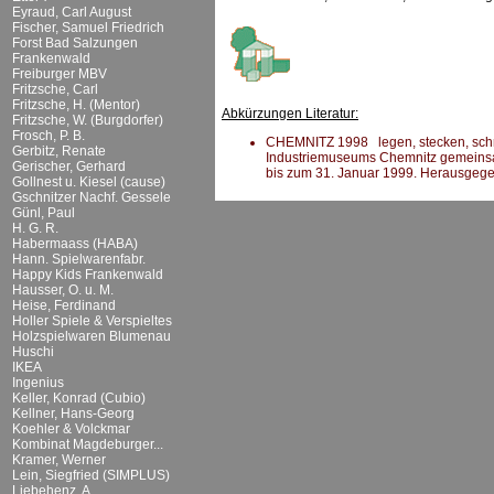
Eyraud, Carl August
Fischer, Samuel Friedrich
Forst Bad Salzungen
Frankenwald
Freiburger MBV
Fritzsche, Carl
Fritzsche, H. (Mentor)
Abkürzungen Literatur:
Fritzsche, W. (Burgdorfer)
Frosch, P. B.
CHEMNITZ 1998 legen, stecken, schrau
Gerbitz, Renate
Industriemuseums Chemnitz gemeins
Gerischer, Gerhard
bis zum 31. Januar 1999. Herausgeg
Gollnest u. Kiesel (cause)
Gschnitzer Nachf. Gessele
Günl, Paul
H. G. R.
Habermaass (HABA)
Hann. Spielwarenfabr.
Happy Kids Frankenwald
Hausser, O. u. M.
Heise, Ferdinand
Holler Spiele & Verspieltes
Holzspielwaren Blumenau
Huschi
IKEA
Ingenius
Keller, Konrad (Cubio)
Kellner, Hans-Georg
Koehler & Volckmar
Kombinat Magdeburger...
Kramer, Werner
Lein, Siegfried (SIMPLUS)
Liebehenz, A.