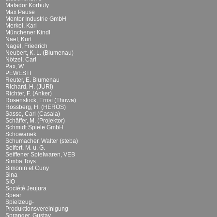
Matador Korbuly
Max Pause
Mentor Industrie GmbH
Merkel, Karl
Münchener Kindl
Naef, Kurt
Nagel, Friedrich
Neubert, K. L. (Blumenau)
Nötzel, Carl
Pax, W.
PEWESTI
Reuter, E. Blumenau
Richard, H. (JURI)
Richter, F. (Anker)
Rosenstock, Ernst (Thuwa)
Rossberg, H. (HEROS)
Sasse, Carl (Casala)
Schäffer, M. (Projektor)
Schmidt Spiele GmbH
Schowanek
Schumacher, Walter (steba)
Seifert, M. u. G.
Seiffener Spielwaren, VEB
Simba Toys
Simonin et Cuny
Sina
SIO
Société Jeujura
Spear
Spielzeug-
Produktionsvereinigung
Spranger, Gustav