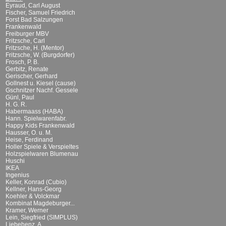
Eyraud, Carl August
Fischer, Samuel Friedrich
Forst Bad Salzungen
Frankenwald
Freiburger MBV
Fritzsche, Carl
Fritzsche, H. (Mentor)
Fritzsche, W. (Burgdorfer)
Frosch, P. B.
Gerbitz, Renate
Gerischer, Gerhard
Gollnest u. Kiesel (cause)
Gschnitzer Nachf. Gessele
Günl, Paul
H. G. R.
Habermaass (HABA)
Hann. Spielwarenfabr.
Happy Kids Frankenwald
Hausser, O. u. M.
Heise, Ferdinand
Holler Spiele & Verspieltes
Holzspielwaren Blumenau
Huschi
IKEA
Ingenius
Keller, Konrad (Cubio)
Kellner, Hans-Georg
Koehler & Volckmar
Kombinat Magdeburger...
Kramer, Werner
Lein, Siegfried (SIMPLUS)
Liebehenz, A.