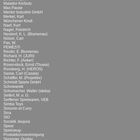
Matador Korbuly
Max Pause
Mentor Industrie GmbH
Merkel, Karl
Münchener Kindl
Naef, Kurt
Nagel, Friedrich
Neubert, K. L. (Blumenau)
Nötzel, Carl
Pax, W.
PEWESTI
Reuter, E. Blumenau
Richard, H. (JURI)
Richter, F. (Anker)
Rosenstock, Ernst (Thuwa)
Rossberg, H. (HEROS)
Sasse, Carl (Casala)
Schäffer, M. (Projektor)
Schmidt Spiele GmbH
Schowanek
Schumacher, Walter (steba)
Seifert, M. u. G.
Seiffener Spielwaren, VEB
Simba Toys
Simonin et Cuny
Sina
SIO
Société Jeujura
Spear
Spielzeug-
Produktionsvereinigung
Spranger, Gustav