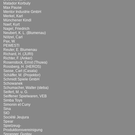
Matador Korbuly
Max Pause
Mentor Industrie GmbH
Merkel, Karl
Münchener Kindl
Naef, Kurt
Nagel, Friedrich
Neubert, K. L. (Blumenau)
Nötzel, Carl
Pax, W.
PEWESTI
Reuter, E. Blumenau
Richard, H. (JURI)
Richter, F. (Anker)
Rosenstock, Ernst (Thuwa)
Rossberg, H. (HEROS)
Sasse, Carl (Casala)
Schäffer, M. (Projektor)
Schmidt Spiele GmbH
Schowanek
Schumacher, Walter (steba)
Seifert, M. u. G.
Seiffener Spielwaren, VEB
Simba Toys
Simonin et Cuny
Sina
SIO
Société Jeujura
Spear
Spielzeug-
Produktionsvereinigung
Spranger, Gustav