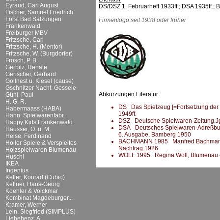
Eyraud, Carl August
DS/DSZ 1. Februarheft 1933ff.; DSA 1935ff
Fischer, Samuel Friedrich
Forst Bad Salzungen
Firmenlogo seit 1938 oder früher
Frankenwald
Freiburger MBV
Fritzsche, Carl
Fritzsche, H. (Mentor)
Fritzsche, W. (Burgdorfer)
Frosch, P. B.
Gerbitz, Renate
Gerischer, Gerhard
Gollnest u. Kiesel (cause)
Gschnitzer Nachf. Gessele
Abkürzungen Literatur:
Günl, Paul
H. G. R.
DS Das Spielzeug [=Fortsetzung der DS
Habermaass (HABA)
1949ff.
Hann. Spielwarenfabr.
DSZ Deutsche Spielwaren-Zeitung.Jg.
Happy Kids Frankenwald
DSA Deutsches Spielwaren-Adreßbuch 
Hausser, O. u. M.
6. Ausgabe, Bamberg 1950
Heise, Ferdinand
BACHMANN 1985 Manfred Bachmann (H
Holler Spiele & Verspieltes
Nachtrag 1926
Holzspielwaren Blumenau
WOLF 1995 Regina Wolf, Blumenau -
Huschi
IKEA
Ingenius
Keller, Konrad (Cubio)
Kellner, Hans-Georg
Koehler & Volckmar
Kombinat Magdeburger...
Kramer, Werner
Lein, Siegfried (SIMPLUS)
Liebehenz, A.