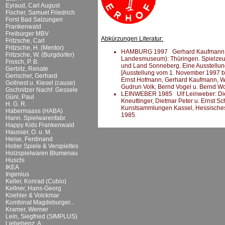
Eyraud, Carl August
Fischer, Samuel Friedrich
Forst Bad Salzungen
Frankenwald
Freiburger MBV
Abkürzungen Literatur:
Fritzsche, Carl
Fritzsche, H. (Mentor)
HAMBURG 1997 Gerhard Kaufmann (Hr
Fritzsche, W. (Burgdorfer)
Landesmuseum): Thüringen. Spielzeug 
Frosch, P. B.
und Land Sonneberg. Eine Ausstellu
Gerbitz, Renate
[Ausstellung vom 1. November 1997 bis 
Gerischer, Gerhard
Ernst Hofmann, Gerhard Kaufmann, Wil
Gollnest u. Kiesel (cause)
Gudrun Volk, Bernd Vogel u. Bernd W
Gschnitzer Nachf. Gessele
LEINWEBER 1985 Ulf Leinweber: Die kl
Günl, Paul
Kneuttinger, Dietmar Peter u. Ernst Sc
H. G. R.
Kunstsammlungen Kassel, Hessisches
Habermaass (HABA)
1985
Hann. Spielwarenfabr.
Happy Kids Frankenwald
Hausser, O. u. M.
Heise, Ferdinand
Holler Spiele & Verspieltes
Holzspielwaren Blumenau
Huschi
IKEA
Ingenius
Keller, Konrad (Cubio)
Kellner, Hans-Georg
Koehler & Volckmar
Kombinat Magdeburger...
Kramer, Werner
Lein, Siegfried (SIMPLUS)
Liebehenz, A.