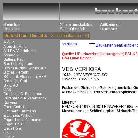
Sammlung
Sammlungskatalog
Willkommen
Hersteller
Seitenübersicht
Impressum
Du bist hier:
Hersteller
=>
Holzbaukasten
(98)
A.W. ?
<<zurück
Baukastenmenü einblen
Albrecht, Arno
ALLBA-Vertrieb-Ihle
Quelle:
Ulf Leinweber (Herausgeber) BAUKÄ
Arcado ?
Drei Lilien Edition
Ballani, Paul
Bau Leipzig-Land
Beschützende Werkstätte
VEB VERHOFA
Bittner, Herbert
1969 - 1972 VERHOFA KG
BK-fabrik Blumenau, VEB
Steinach, 1969 - 1975
Brandt jr., Carl
BRIO AB
Fusion der Steinacher Spielzeughersteller
Ge
CAB
wurde der Betrieb dem
VEB Plaho Spielware
Drechsel, G. Blumenau
Dürener Spielwarenfabrik
Literatur
Dusyma
HAMBURG 1997, S.98; LEINWEBER 1985, S. 227 
Ebert GmbH
Museumsverein Schiferbergbau Steinach/Thür.
Eichhorn, Hermann
Eichinger, Wilhelm
Engel, Louis Blumenau
Engel, Paul
Erich Höhn
erku
Ettel ?