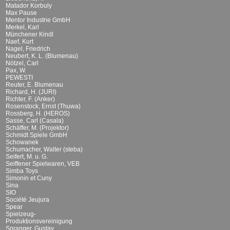
Matador Korbuly
Max Pause
Mentor Industrie GmbH
Merkel, Karl
Münchener Kindl
Naef, Kurt
Nagel, Friedrich
Neubert, K. L. (Blumenau)
Nötzel, Carl
Pax, W.
PEWESTI
Reuter, E. Blumenau
Richard, H. (JURI)
Richter, F. (Anker)
Rosenstock, Ernst (Thuwa)
Rossberg, H. (HEROS)
Sasse, Carl (Casala)
Schäffer, M. (Projektor)
Schmidt Spiele GmbH
Schowanek
Schumacher, Walter (steba)
Seifert, M. u. G.
Seiffener Spielwaren, VEB
Simba Toys
Simonin et Cuny
Sina
SIO
Société Jeujura
Spear
Spielzeug-
Produktionsvereinigung
Spranger, Gustav