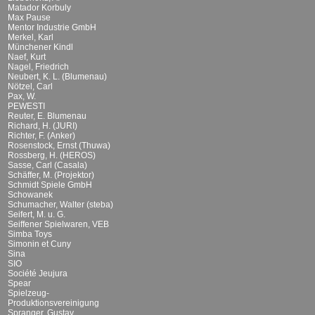
Matador Korbuly
Max Pause
Mentor Industrie GmbH
Merkel, Karl
Münchener Kindl
Naef, Kurt
Nagel, Friedrich
Neubert, K. L. (Blumenau)
Nötzel, Carl
Pax, W.
PEWESTI
Reuter, E. Blumenau
Richard, H. (JURI)
Richter, F. (Anker)
Rosenstock, Ernst (Thuwa)
Rossberg, H. (HEROS)
Sasse, Carl (Casala)
Schäffer, M. (Projektor)
Schmidt Spiele GmbH
Schowanek
Schumacher, Walter (steba)
Seifert, M. u. G.
Seiffener Spielwaren, VEB
Simba Toys
Simonin et Cuny
Sina
SIO
Société Jeujura
Spear
Spielzeug-
Produktionsvereinigung
Spranger, Gustav