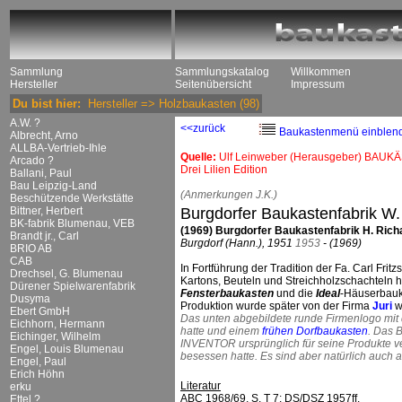
Sammlung
Sammlungskatalog
Willkommen
Hersteller
Seitenübersicht
Impressum
Du bist hier:
Hersteller
=>
Holzbaukasten
(98)
A.W. ?
<<zurück
Baukastenmenü einblen
Albrecht, Arno
ALLBA-Vertrieb-Ihle
Quelle:
Ulf Leinweber (Herausgeber) BAUKÄ
Arcado ?
Drei Lilien Edition
Ballani, Paul
Bau Leipzig-Land
(Anmerkungen J.K.)
Beschützende Werkstätte
Bittner, Herbert
Burgdorfer Baukastenfabrik W.
BK-fabrik Blumenau, VEB
(1969) Burgdorfer Baukastenfabrik H. Richa
Brandt jr., Carl
Burgdorf (Hann.), 1951
1953
- (1969)
BRIO AB
CAB
In Fortführung der Tradition der Fa. Carl Fri
Drechsel, G. Blumenau
Kartons, Beuteln und Streichholzschachteln 
Dürener Spielwarenfabrik
Fensterbaukasten
und die
Ideal
-Häuserbauk
Dusyma
Produktion wurde später von der Firma
Juri
we
Ebert GmbH
Das unten abgebildete runde Firmenlogo mi
Eichhorn, Hermann
hatte und einem
frühen Dorfbaukasten
. Das 
Eichinger, Wilhelm
INVENTOR ursprünglich für seine Produkte ve
Engel, Louis Blumenau
besessen hatte. Es sind aber natürlich auch
Engel, Paul
Erich Höhn
Literatur
erku
ABC 1968/69, S. T 7; DS/DSZ 1957ff.
Ettel ?