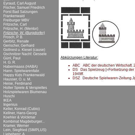
Eyraud, Carl August
Fischer, Samuel Friedrich
Forst Bad Salzungen
Frankenwald
Freiburger MBV
Fritzsche, Carl
Fritzsche, H. (Mentor)
Fritzsche, W. (Burgdorfer)
Frosch, P. B.
Gerbitz, Renate
Gerischer, Gerhard
Gollnest u. Kiesel (cause)
Gschnitzer Nachf. Gessele
Abkürzungen Literatur:
Günl, Paul
H. G. R.
ABC ABC der deutschen Wirtschaft. 20.
Habermaass (HABA)
DS Das Spielzeug [=Fortsetzung der DS
Hann. Spielwarenfabr.
1949ff.
Happy Kids Frankenwald
DSZ Deutsche Spielwaren-Zeitung.Jg.
Hausser, O. u. M.
Heise, Ferdinand
Holler Spiele & Verspieltes
Holzspielwaren Blumenau
Huschi
IKEA
Ingenius
Keller, Konrad (Cubio)
Kellner, Hans-Georg
Koehler & Volckmar
Kombinat Magdeburger...
Kramer, Werner
Lein, Siegfried (SIMPLUS)
Liebehenz, A.