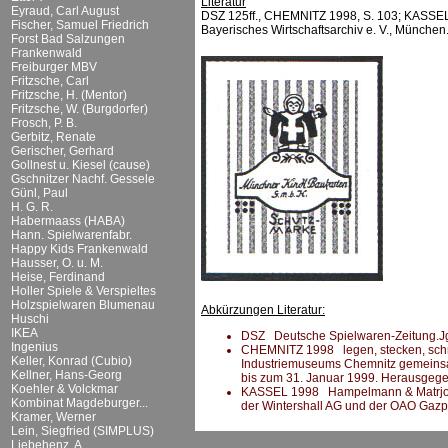
Literatur
Eyraud, Carl August
DSZ 125ff., CHEMNITZ 1998, S. 103; KASSEL 19
Fischer, Samuel Friedrich
Bayerisches Wirtschaftsarchiv e. V., München
Forst Bad Salzungen
Frankenwald
Freiburger MBV
Fritzsche, Carl
Fritzsche, H. (Mentor)
Fritzsche, W. (Burgdorfer)
Frosch, P. B.
Gerbitz, Renate
Gerischer, Gerhard
Gollnest u. Kiesel (cause)
Gschnitzer Nachf. Gessele
Günl, Paul
H. G. R.
Habermaass (HABA)
Hann. Spielwarenfabr.
Happy Kids Frankenwald
Hausser, O. u. M.
Heise, Ferdinand
Holler Spiele & Verspieltes
Holzspielwaren Blumenau
Abkürzungen Literatur:
Huschi
IKEA
DSZ Deutsche Spielwaren-Zeitung.Jg.
Ingenius
CHEMNITZ 1998 legen, stecken, schrau
Keller, Konrad (Cubio)
Industriemuseums Chemnitz gemeins
Kellner, Hans-Georg
bis zum 31. Januar 1999. Herausgeg
Koehler & Volckmar
KASSEL 1998 Hampelmann & Matrjosc
Kombinat Magdeburger...
der Wintershall AG und der OAO Gaz
Kramer, Werner
Lein, Siegfried (SIMPLUS)
Liebehenz, A.