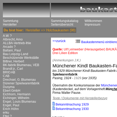
Sammlung
Sammlungskatalog
Willkommen
Hersteller
Seitenübersicht
Impressum
Du bist hier:
Hersteller
=>
Holzbaukasten
(98)
A.W. ?
Albrecht, Arno
<<zurück
Baukastenmenü einblen
ALLBA-Vertrieb-Ihle
Arcado ?
Quelle:
Ulf Leinweber (Herausgeber) BAUKÄ
Ballani, Paul
Drei Lilien Edition
Bau Leipzig-Land
Beschützende Werkstätte
(Anmerkungen J.K.)
Bittner, Herbert
BK-fabrik Blumenau, VEB
Münchener Kindl Baukasten-F
Brandt jr., Carl
bis 1929 Münchener Kindl Baukasten-Fabrik
BRIO AB
Spielwarenfabrik
CAB
Pasing, 1924 -
1929
(vor 1935)
Drechsel, G. Blumenau
Dürener Spielwarenfabrik
Übernahm die Konkursmasse der
Münchener
Dusyma
(Kastendeckel, auf dem Vorlagenheft
Mün
ch
Ebert GmbH
Firma Walter Pause.
Eichhorn, Hermann
Eichinger, Wilhelm
Texte / Dokumente mit Herstellerbezug
Engel, Louis Blumenau
Bekanntmachung 1929
Engel, Paul
Erich Höhn
Bekanntmachung 1930
erku
Ettel ?