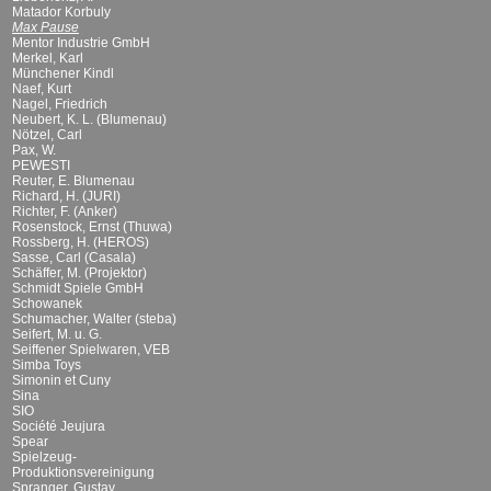
Matador Korbuly
Max Pause
Mentor Industrie GmbH
Merkel, Karl
Münchener Kindl
Naef, Kurt
Nagel, Friedrich
Neubert, K. L. (Blumenau)
Nötzel, Carl
Pax, W.
PEWESTI
Reuter, E. Blumenau
Richard, H. (JURI)
Richter, F. (Anker)
Rosenstock, Ernst (Thuwa)
Rossberg, H. (HEROS)
Sasse, Carl (Casala)
Schäffer, M. (Projektor)
Schmidt Spiele GmbH
Schowanek
Schumacher, Walter (steba)
Seifert, M. u. G.
Seiffener Spielwaren, VEB
Simba Toys
Simonin et Cuny
Sina
SIO
Société Jeujura
Spear
Spielzeug-
Produktionsvereinigung
Spranger, Gustav