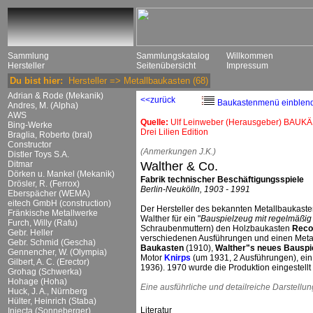
Sammlung
Sammlungskatalog
Willkommen
Hersteller
Seitenübersicht
Impressum
Du bist hier:
Hersteller
=>
Metallbaukasten
(68)
Adrian & Rode (Mekanik)
<<zurück
Baukastenmenü einblen
Andres, M. (Alpha)
AWS
Quelle:
Ulf Leinweber (Herausgeber) BAUKÄ
Bing-Werke
Drei Lilien Edition
Braglia, Roberto (bral)
Constructor
(Anmerkungen J.K.)
Distler Toys S.A.
Ditmar
Walther & Co.
Dörken u. Mankel (Mekanik)
Fabrik technischer Beschäftigungsspiele
Drösler, R. (Ferrox)
Berlin-Neukölln, 1903 - 1991
Eberspächer (WEMA)
eitech GmbH (construction)
Der Hersteller des bekannten Metallbaukast
Fränkische Metallwerke
Walther für ein "
Bauspielzeug mit regelmäßig 
Furch, Willy (Rafu)
Schraubenmuttern) den Holzbaukasten
Reco
Gebr. Heller
verschiedenen Ausführungen und einen Met
Gebr. Schmid (Gescha)
Baukasten
(1910),
Walther"s neues Bauspie
Gennencher, W. (Olympia)
Motor
Knirps
(um 1931, 2 Ausführungen), ei
Gilbert, A. C. (Erector)
1936). 1970 wurde die Produktion eingestellt
Grohag (Schwerka)
Hohage (Hoha)
Eine ausführliche und detailreiche Darstellu
Huck, J. A., Nürnberg
Hülter, Heinrich (Staba)
Literatur
Injecta (Sonneberger)