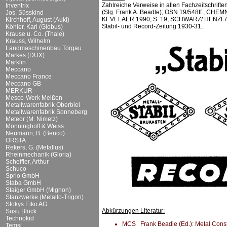
Zahlreiche Verweise in allen Fachzeitschrift
Inventrix
(Slg. Frank A. Beadle); OSN 19/548ff.; CHEM
Jos. Süsskind
KEVELAER 1990, S. 19; SCHWARZ/ HENZE/FA
Kirchhoff, August (Auki)
Stabil- und Record-Zeitung 1930-31;
Köhler, Karl (Globus)
Krause u. Co. (Thale)
Krauss, Wilhelm
Landmaschinenbau Torgau
Markes (DUX)
Märklin
Meccano
Meccano France
Meccano GB
MERKUR
Mesco-Werk Meißen
Metallwarenfabrik Oberbiel
Metallwarenfabrik Sonneberg
Meteor (M. Nimetz)
Mönninghoff & Weiss
Neumann, B. (Benco)
ORSTA
Rekers, G. (Metallus)
Rheinmechanik (Gloria)
Scheffler, Arthur
Schuco
Sprio GmbH
Staba GmbH
Staiger GmbH (Mignon)
Stanzwerke (Metallo-Trigon)
Stokys Eiko AG
Abkürzungen Literatur:
Susu Block
Technokid
MCS Frank Beadle (Ed.): Metal Constru
Temsi