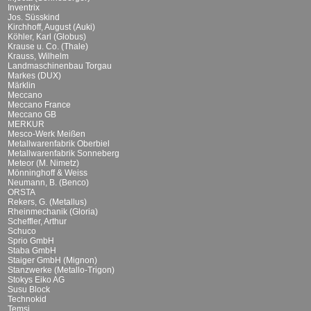
Inventrix
Jos. Süsskind
Kirchhoff, August (Auki)
Köhler, Karl (Globus)
Krause u. Co. (Thale)
Krauss, Wilhelm
Landmaschinenbau Torgau
Markes (DUX)
Märklin
Meccano
Meccano France
Meccano GB
MERKUR
Mesco-Werk Meißen
Metallwarenfabrik Oberbiel
Metallwarenfabrik Sonneberg
Meteor (M. Nimetz)
Mönninghoff & Weiss
Neumann, B. (Benco)
ORSTA
Rekers, G. (Metallus)
Rheinmechanik (Gloria)
Scheffler, Arthur
Schuco
Sprio GmbH
Staba GmbH
Staiger GmbH (Mignon)
Stanzwerke (Metallo-Trigon)
Stokys Eiko AG
Susu Block
Technokid
Temsi