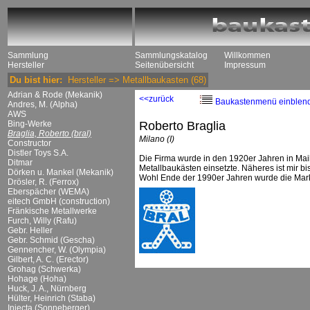
Sammlung
Sammlungskatalog
Willkommen
Hersteller
Seitenübersicht
Impressum
Du bist hier:
Hersteller
=>
Metallbaukasten
(68)
Adrian & Rode (Mekanik)
<<zurück
Baukastenmenü einblen
Andres, M. (Alpha)
AWS
Bing-Werke
Roberto Braglia
Braglia, Roberto (bral)
Milano (I)
Constructor
Distler Toys S.A.
Die Firma wurde in den 1920er Jahren in Mai
Ditmar
Metallbaukästen einsetzte. Näheres ist mir bi
Dörken u. Mankel (Mekanik)
Wohl Ende der 1990er Jahren wurde die Marke
Drösler, R. (Ferrox)
Eberspächer (WEMA)
eitech GmbH (construction)
Fränkische Metallwerke
Furch, Willy (Rafu)
Gebr. Heller
Gebr. Schmid (Gescha)
Gennencher, W. (Olympia)
Gilbert, A. C. (Erector)
Grohag (Schwerka)
Hohage (Hoha)
Huck, J. A., Nürnberg
Hülter, Heinrich (Staba)
Injecta (Sonneberger)