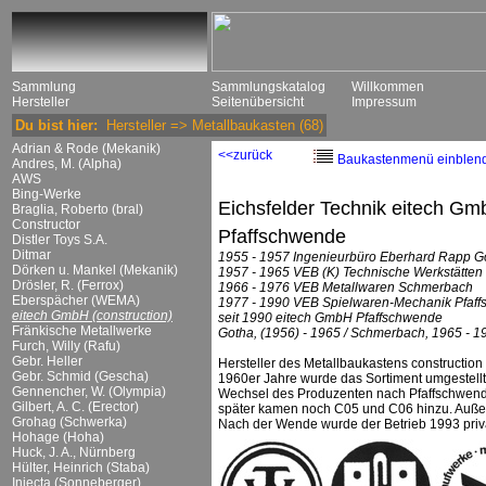
Sammlung
Sammlungskatalog
Willkommen
Hersteller
Seitenübersicht
Impressum
Du bist hier:
Hersteller
=>
Metallbaukasten
(68)
Adrian & Rode (Mekanik)
<<zurück
Baukastenmenü einblen
Andres, M. (Alpha)
AWS
Bing-Werke
Eichsfelder Technik eitech G
Braglia, Roberto (bral)
Constructor
Pfaffschwende
Distler Toys S.A.
Ditmar
1955 - 1957 Ingenieurbüro Eberhard Rapp G
Dörken u. Mankel (Mekanik)
1957 - 1965 VEB (K) Technische Werkstätten
Drösler, R. (Ferrox)
1966 - 1976 VEB Metallwaren Schmerbach
Eberspächer (WEMA)
1977 - 1990 VEB Spielwaren-Mechanik Pfaf
eitech GmbH (construction)
seit 1990 eitech GmbH Pfaffschwende
Fränkische Metallwerke
Gotha, (1956) - 1965 / Schmerbach, 1965 - 19
Furch, Willy (Rafu)
Gebr. Heller
Hersteller des Metallbaukastens construction 
Gebr. Schmid (Gescha)
1960er Jahre wurde das Sortiment umgestellt
Gennencher, W. (Olympia)
Wechsel des Produzenten nach Pfaffschwende
Gilbert, A. C. (Erector)
später kamen noch C05 und C06 hinzu. Auße
Grohag (Schwerka)
Nach der Wende wurde der Betrieb 1993 privat
Hohage (Hoha)
Huck, J. A., Nürnberg
Hülter, Heinrich (Staba)
Injecta (Sonneberger)