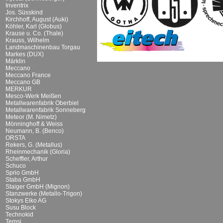
Inventrix
Jos. Süsskind
Kirchhoff, August (Auki)
Köhler, Karl (Globus)
Krause u. Co. (Thale)
Krauss, Wilhelm
Landmaschinenbau Torgau
Markes (DUX)
Märklin
Meccano
Meccano France
Meccano GB
MERKUR
Mesco-Werk Meißen
Metallwarenfabrik Oberbiel
Metallwarenfabrik Sonneberg
Meteor (M. Nimetz)
Mönninghoff & Weiss
Neumann, B. (Benco)
ORSTA
Rekers, G. (Metallus)
Rheinmechanik (Gloria)
Scheffler, Arthur
Schuco
Sprio GmbH
Staba GmbH
Staiger GmbH (Mignon)
Stanzwerke (Metallo-Trigon)
Stokys Eiko AG
Susu Block
Technokid
Temsi