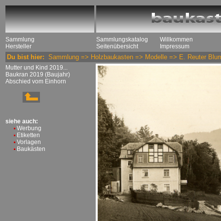
Sammlung
Sammlungskatalog
Willkommen
Hersteller
Seitenübersicht
Impressum
Du bist hier:
Sammlung
=>
Holzbaukasten
=>
Modelle
=>
E. Reuter Blu
Mutter und Kind 2019...
Baukran 2019 (Baujahr)
Abschied vom Einhorn
siehe auch:
Werbung
Etiketten
Vorlagen
Baukästen