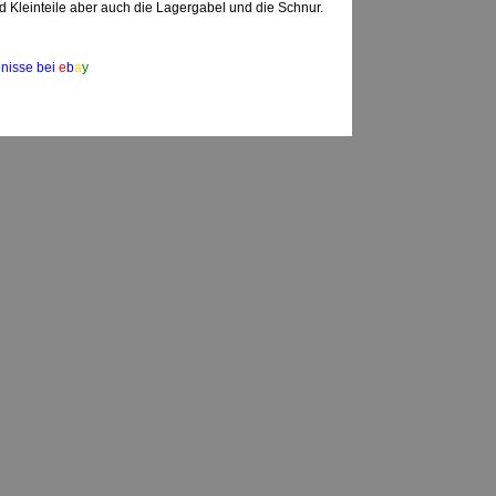
 Kleinteile aber auch die Lagergabel und die Schnur.
nisse bei
e
b
a
y