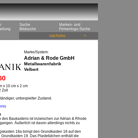
n
Suche
Marken- und
ellung
Bildsuche
Firmenlogo-Suche
nächstes
>
Marke/System:
Adrian & Rode GmbH
Metallwarenfabrik
Velbert
60
m x 10 cm x 2 cm
 Zoll
tändiger, unbespielter Zustand.
hnis
n
n des Baukastens ist inzwischen zur Adrian & Rhode
ngen. Äußerlich ist davon allerdings nichts zu
skasten 18a bringt den Grundkasten 18 auf den
 Grundkasten 19. Das Plastetütchen enthält die