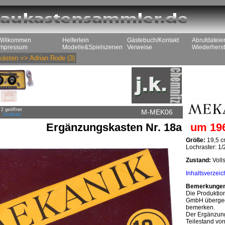
Willkommen
Helferlein
Gästebuch/Kontakt
Abrufdateie
Impressum
Modelle&Spielszenen
Verweise
Wiederherst
kästen
=>
Adrian Rode
(3)
2 geöffnet
M-MEK06
Großbild
Ergänzungskasten Nr. 18a
um 19
Größe:
19,5 c
Lochraster: 1/2
Zustand:
Volls
Inhaltsverzeic
Bemerkunge
Die Produktio
GmbH übergega
bemerken.
Der Ergänzung
Teilestand von