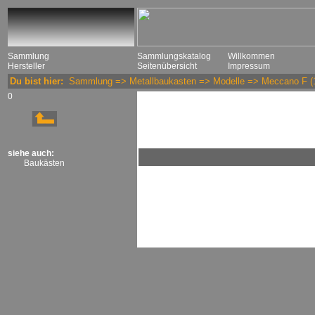
Sammlung
Sammlungskatalog
Willkommen
Hersteller
Seitenübersicht
Impressum
Du bist hier:
Sammlung
=>
Metallbaukasten
=>
Modelle
=>
Meccano F
(
0
siehe auch:
Baukästen