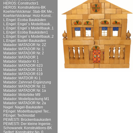
HEROS: Constructor1
HEROS: Konstruktions-BK
KoehlerVolckmar: Stab-BK Me..
KoehlerVolckmar: Holz-Konst..
L.Engel: Ecoba Baukästen
L.Engel: Engel`s Modellbauk..
L.Engel: Engel`s Modellbauk..1
L.Engel: Ecoba Baukästen1
L.Engel: Engel`s Modellbauk..2
L.Engel: Bastel-Baukasten
Matador: MATADOR Nr. 2Z
Matador: MATADOR Nr. 1
Matador: MATADOR Nr. 2
Matador: MATADOR 1
Matador: Matador Ki 1
Matador: MATADOR 623
Matador: MATADOR 211
Matador: MATADOR 619
Matador: MATDOR Ki 1
Matador: Zahnrad-Ergänzung
Matador: MATADOR Nr. 11
Matador: MATADOR Nr. 1a
Matador: Motorbike M9
Matador: Modellpackung M1
Matador: MATADOR Nr. 2a
Nagel: Nagel-Baukasten
P.Engel: Modellbauspiel Tec..
P.Engel: Technostat
PEWESTI: Brückenbaukasten
PEWESTI: Der kleine Ingenie..
Schowanek: Konstruktions-BK
Seifert: Konstruktor No. 0