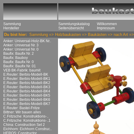
Sammlung
Sammlungskatalog
Willkommen
Hersteller
Seitenübersicht
Impressum
Du bist hier:
Sammlung
=>
Holzbaukasten
=>
Baukästen
=>
nach Art
=
Anker: Universal-Holz-BK Nr..
Anker: Universal Nr. 3
Anker: Universal Nr. 0
Baufix: Baufix Nr. 2
Baufix: Bauboy
Baufix: Baufix Nr. 0
Baufix: Baufix Nr. 01
VEB BK-Fabrik: baumit
E.Reuter: Berbis-Modell-BK
E.Reuter: Berbis-Modell-BK1
E.Reuter: Berbis-Modell-BK2
E.Reuter: Berbis-Modell-BK3
E.Reuter: Berbis-Modell-BK4
E.Reuter: Berbis-Modell-BK5
E.Reuter: Berbis-Modell-BK6
E.Reuter: Berbis-Modell-BK7
E.Reuter: Bastel-Fritze
Bittner: Wir bauen alles
C.Fritzsche: Konstruktions-..
C.Fritzsche: Konstruktions-..1
China: Construction Set 2
Eichhorn: Eichhorn Construc..
HEROS: Constructor