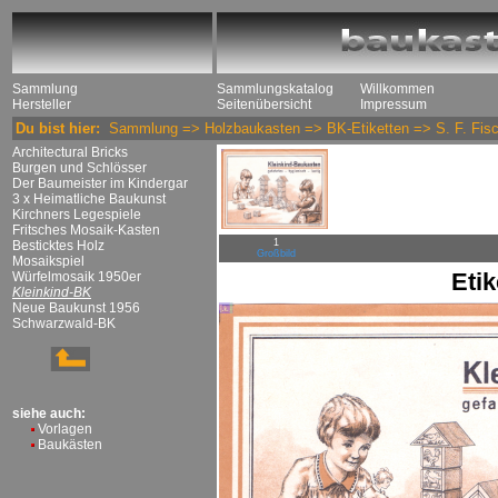
Sammlung
Sammlungskatalog
Willkommen
Hersteller
Seitenübersicht
Impressum
Du bist hier:
Sammlung
=>
Holzbaukasten
=>
BK-Etiketten
=>
S. F. Fis
Architectural Bricks
Burgen und Schlösser
Der Baumeister im Kindergar
3 x Heimatliche Baukunst
Kirchners Legespiele
Fritsches Mosaik-Kasten
1
Besticktes Holz
Großbild
Mosaikspiel
Eti
Würfelmosaik 1950er
Kleinkind-BK
Neue Baukunst 1956
Schwarzwald-BK
siehe auch:
Vorlagen
Baukästen