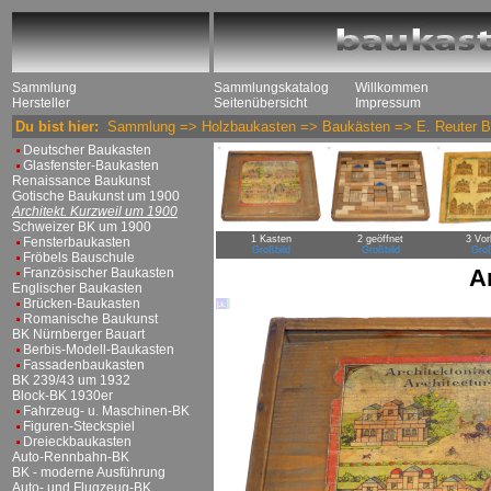
Sammlung
Sammlungskatalog
Willkommen
Hersteller
Seitenübersicht
Impressum
Du bist hier:
Sammlung
=>
Holzbaukasten
=>
Baukästen
=>
E. Reuter 
Deutscher Baukasten
Glasfenster-Baukasten
Renaissance Baukunst
Gotische Baukunst um 1900
Architekt. Kurzweil um 1900
Schweizer BK um 1900
1 Kasten
2 geöffnet
3 Vor
Fensterbaukasten
Großbild
Großbild
Groß
Fröbels Bauschule
A
Französischer Baukasten
Englischer Baukasten
Brücken-Baukasten
Romanische Baukunst
BK Nürnberger Bauart
Berbis-Modell-Baukasten
Fassadenbaukasten
BK 239/43 um 1932
Block-BK 1930er
Fahrzeug- u. Maschinen-BK
Figuren-Steckspiel
Dreieckbaukasten
Auto-Rennbahn-BK
BK - moderne Ausführung
Auto- und Flugzeug-BK