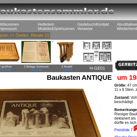
Willkommen
Helferlein
Gästebuch/Kontakt
Abrufdateie
Impressum
Modelle&Spielszenen
Verweise
Wiederherst
sten
=>
Gerbitz, Renate
(2)
2 geöffnet
3 Beilage Sortiment
4 Modell
H-GE01
Großbild
Großbild
Großbild
Baukasten ANTIQUE
um 19
Größe:
47 cm
11 x 8 Stein,
Zustand:
Voll
beschädigt.
Bemerkunge
Riesiger Bau
deklariert al
dürfte es si
Preisliste 7