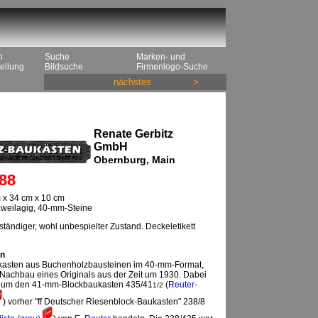
n
Suche
Marken- und
ellung
Bildsuche
Firmenlogo-Suche
nächstes
>
Renate Gerbitz
GmbH
Obernburg, Main
88
 x 34 cm x 10 cm
 zweilagig, 40-mm-Steine
ständiger, wohl unbespielter Zustand. Deckeletikett
n
kasten aus Buchenholzbausteinen im 40-mm-Format,
s Nachbau eines Originals aus der Zeit um 1930. Dabei
ch um den 41-mm-Blockbaukasten 435/41
(
Reuter-
1/2
) vorher "ff Deutscher Riesenblock-Baukasten" 238/8