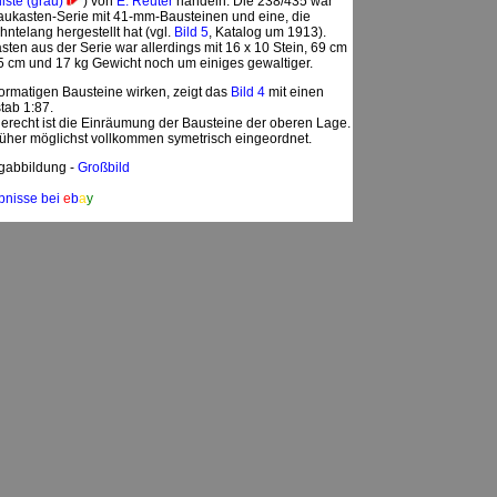
liste (grau)
) von
E. Reuter
handeln. Die 238/435 war
Baukasten-Serie mit 41-mm-Bausteinen und eine, die
hntelang hergestellt hat (vgl.
Bild 5
, Katalog um 1913).
sten aus der Serie war allerdings mit 16 x 10 Stein, 69 cm
5 cm und 17 kg Gewicht noch um einiges gewaltiger.
ormatigen Bausteine wirken, zeigt das
Bild 4
mit einen
ab 1:87.
gerecht ist die Einräumung der Bausteine der oberen Lage.
rüher möglichst vollkommen symetrisch eingeordnet.
gabbildung -
Großbild
bnisse bei
e
b
a
y