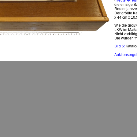
(
Reuter-Preis
die einzige 
Reuter jahrze
Der größte Ka
x 44 cm x 10,
Wie die großf
LKW im Maßst
Nicht vorbild
Die wurden f
Bild 5:
Katalo
Auktionserge