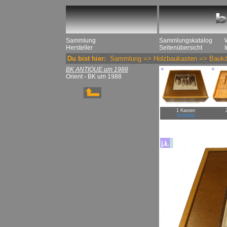
Sammlung
Sammlungskatalog
Hersteller
Seitenübersicht
Du bist hier:
Sammlung
=>
Holzbaukasten
=>
Baukä
BK ANTIQUE um 1988
Orient - BK um 1988
1 Kasten
Großbild