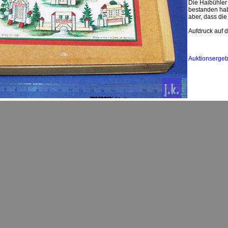
Die Haibühler 
bestanden hab
aber, dass di
Aufdruck auf 
Auktionsergeb