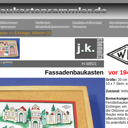
Willkommen
Helferlein
Gästebuch/Kontakt
Abrufdateie
Impressum
Modelle&Spielszenen
Verweise
Wiederherst
sten
=>
Eichinger, Wilhelm
(3)
2 geöffnet
H-WE01
Großbild
Fassadenbaukasten
vor 19
Größe:
20 cm 
10 x 7 Stein, 
Zustand:
Volls
Bemerkunge
Fensterbaukas
Eichinger, ei
die Ostzone un
Reuter eine B
offensichtlich d
So jedenfalls