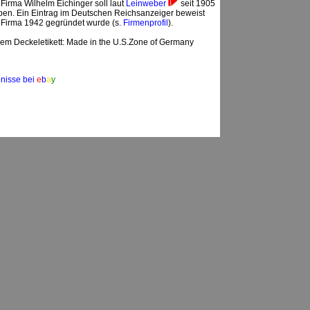
Firma Wilhelm Eichinger soll laut
Leinweber
seit 1905
en. Ein Eintrag im Deutschen Reichsanzeiger beweist
e Firma 1942 gegründet wurde (s.
Firmenprofil
).
dem Deckeletikett: Made in the U.S.Zone of Germany
nisse bei
e
b
a
y