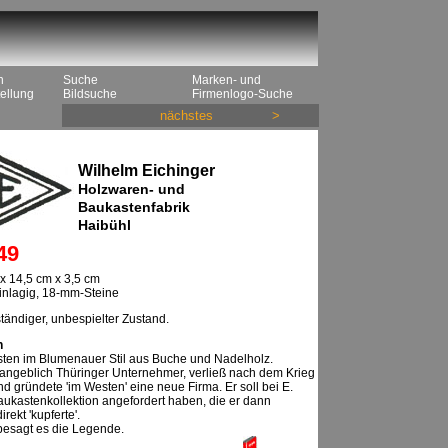
n
Suche
Marken- und
ellung
Bildsuche
Firmenlogo-Suche
nächstes
>
Wilhelm Eichinger
Holzwaren- und
Baukastenfabrik
Haibühl
49
x 14,5 cm x 3,5 cm
einlagig, 18-mm-Steine
tändiger, unbespielter Zustand.
n
ten im Blumenauer Stil aus Buche und Nadelholz.
n angeblich Thüringer Unternehmer, verließ nach dem Krieg
d gründete 'im Westen' eine neue Firma. Er soll bei E.
aukastenkollektion angefordert haben, die er dann
irekt 'kupferte'.
 besagt es die Legende.