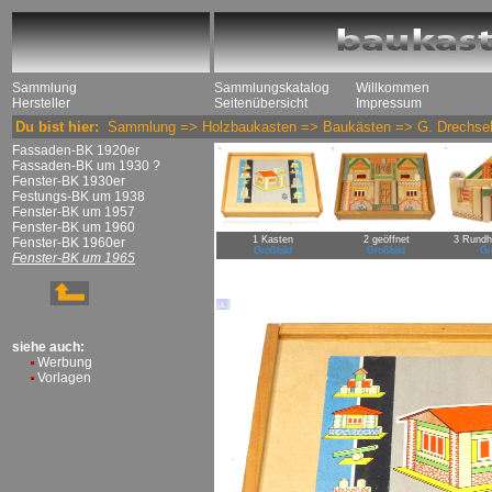
Sammlung
Sammlungskatalog
Willkommen
Hersteller
Seitenübersicht
Impressum
Du bist hier:
Sammlung
=>
Holzbaukasten
=>
Baukästen
=>
G. Drechse
Fassaden-BK 1920er
Fassaden-BK um 1930 ?
Fenster-BK 1930er
Festungs-BK um 1938
Fenster-BK um 1957
Fenster-BK um 1960
1 Kasten
2 geöffnet
3 Rundh
Fenster-BK 1960er
Großbild
Großbild
Gr
Fenster-BK um 1965
siehe auch:
Werbung
Vorlagen