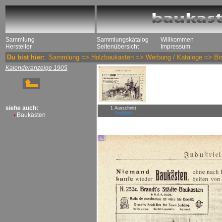
Sammlung
Sammlungskatalog
Willkommen
Hersteller
Seitenübersicht
Impressum
Du bist hier:
Sammlung
=>
Holzbaukasten
=>
Werbung / Kataloge
=>
Br
Kalenderanzeige 1905
siehe auch:
1 Ausschnitt
Großbild
Baukästen