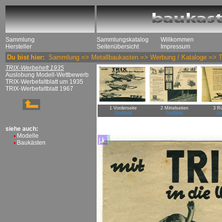
Sammlung
Sammlungskatalog
Willkommen
Hersteller
Seitenübersicht
Impressum
Du bist hier:
Sammlung
=>
Metallbaukasten
=>
Werbung / Kataloge
=>
TRIX-Werbeheft 1935
Auslobung Modell-Wettbewerb
TRIX-Werbefaltblatt um 1935
TRIX-Werbefaltblatt 1967
1 Vorderseite
2 Mittelseiten
3 Rü
Großbild
Großbild
Gr
siehe auch:
Modelle
Baukästen