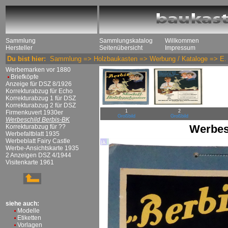
Sammlung
Sammlungskatalog
Willkommen
Hersteller
Seitenübersicht
Impressum
Du bist hier:
Sammlung
=>
Holzbaukasten
=>
Werbung / Kataloge
=>
E.
Werbemarken vor 1880
Briefköpfe
Anzeige für DSZ 8/1926
Korrekturabzug für Echo
Korrekturabzug 1 für DSZ
Korrekturabzug 2 für DSZ
1
2
Firmenkuvert 1930er
Großbild
Großbild
Werbeschild Berbis-BK
Werbes
Korrekturabzug für ??
Werbefaltblatt 1935
Werbeblatt Fairy Castle
Werbe-Ansichtskarte 1935
2 Anzeigen DSZ 4/1944
Visitenkarte 1961
siehe auch:
Modelle
Etiketten
Vorlagen