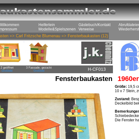
Willkommen
Helferlein
Gästebuch/Kontakt
Abrufdateie
Impressum
Modelle&Spielszenen
Verweise
Wiederherst
sten
=>
Carl Fritzsche Blumenau
=>
Fensterbaukasten
(12)
2 geöffnet
3 Fassade, gezackt
H-CF013
Großbild
Großbild
Fensterbaukasten
1960er
Größe:
19,5 c
10 x 7 Stein, 
Zustand:
Bespi
Deckelbild bekr
Bemerkunge
Schiebedecke
Die Fenster h