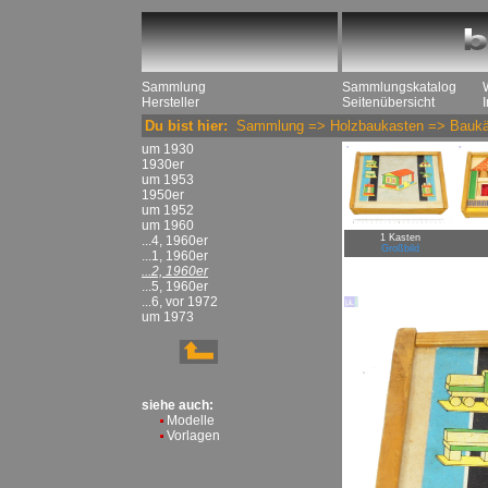
Sammlung
Sammlungskatalog
Hersteller
Seitenübersicht
Du bist hier:
Sammlung
=>
Holzbaukasten
=>
Baukä
um 1930
1930er
um 1953
1950er
um 1952
um 1960
1 Kasten
...4, 1960er
Großbild
...1, 1960er
...2, 1960er
...5, 1960er
...6, vor 1972
um 1973
siehe auch:
Modelle
Vorlagen