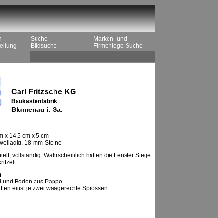
n
Suche
Marken- und
ellung
Bildsuche
Firmenlogo-Suche
Carl Fritzsche KG
Baukastenfabrik
Blumenau i. Sa.
m x 14,5 cm x 5 cm
zweilagig, 18-mm-Steine
elt, vollständig. Wahrscheinlich hatten die Fenster Stege.
itzelt.
n
l und Boden aus Pappe.
atten einst je zwei waagerechte Sprossen.