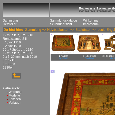
Sammlung
Sammlungskatalog
Willkommen
Hersteller
Seitenübersicht
Impressum
Du bist hier:
Sammlung
=>
Holzbaukasten
=>
Baukästen
=>
Louis Enge
12 x 8 Stein, um 1910
Renaissance-Stil
...1, vor 1910
...2, vor 1910
10 x 7 Stein, um 1910
12 x 9 Stein, um 1900
1 Kasten
2 ...geöffnet
3 Fassade,
9 x 7, 29 mm, nach 1910
Großbild
Großbild
Groß
um 1915
um 1925
1930er
siehe auch:
Werbung
Modelle
Etiketten
Vorlagen