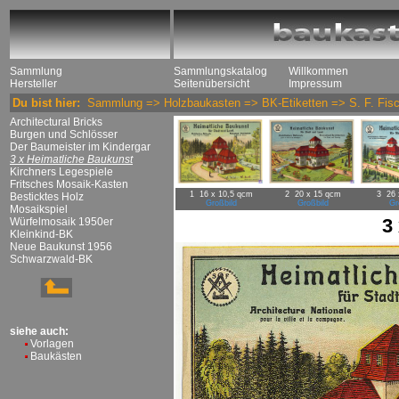
Sammlung
Sammlungskatalog
Willkommen
Hersteller
Seitenübersicht
Impressum
Du bist hier:
Sammlung
=>
Holzbaukasten
=>
BK-Etiketten
=>
S. F. Fis
Architectural Bricks
Burgen und Schlösser
Der Baumeister im Kindergar
3 x Heimatliche Baukunst
Kirchners Legespiele
Fritsches Mosaik-Kasten
1 16 x 10,5 qcm
2 20 x 15 qcm
3 26 
Besticktes Holz
Großbild
Großbild
Gr
Mosaikspiel
3
Würfelmosaik 1950er
Kleinkind-BK
Neue Baukunst 1956
Schwarzwald-BK
siehe auch:
Vorlagen
Baukästen