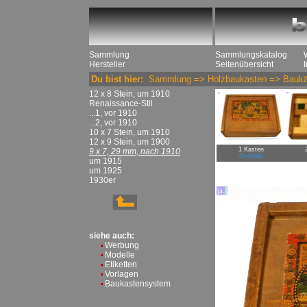
Sammlung
Sammlungskatalog
Hersteller
Seitenübersicht
Du bist hier:
Sammlung
=>
Holzbaukasten
=>
Baukä
12 x 8 Stein, um 1910
Renaissance-Stil
...1, vor 1910
...2, vor 1910
10 x 7 Stein, um 1910
12 x 9 Stein, um 1900
1 Kasten
9 x 7, 29 mm, nach 1910
Großbild
um 1915
um 1925
1930er
siehe auch:
Werbung
Modelle
Etiketten
Vorlagen
Baukastensystem