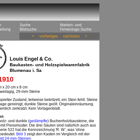
n
Suche
Marken- und
ellung
Bildsuche
Firmenlogo-Suche
<
vorheriges
nächstes
>
Louis Engel & Co.
Baukasten- und Holzspielwarenfabrik
Blumenau i. Sa
1910
 x 20 cm x 8 cm
 zweilagig, 29-mm-Steine
pielter Zustand, teilweise bekritzelt, ein Stein fehlt. Steine
age gereinigt, dunkle Steine geölt. Originaleinräumung.
emlich zerkratzt. Kein Vorlagenblatt.
en
olz- und dunkle (
gedämpfte
) Buchenholzbausteine, die
 mit Pressmuster. Die drei Säulen sind natürlich auch aus
erie 522 hat die Kennzeichnung 'R. W.', was 'ohne
 bedeutet.
Bild 3
zeigt den Kasten im Vergleich mit der
mit 24-mm-Steinen
.