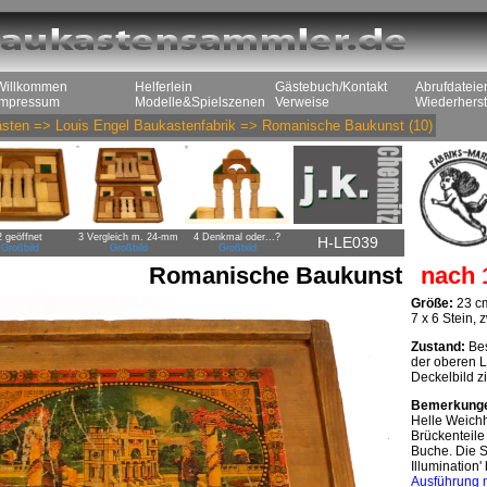
Willkommen
Helferlein
Gästebuch/Kontakt
Abrufdateie
Impressum
Modelle&Spielszenen
Verweise
Wiederherst
sten
=>
Louis Engel Baukastenfabrik
=>
Romanische Baukunst
(10)
2 geöffnet
3 Vergleich m. 24-mm
4 Denkmal oder...?
H-LE039
Großbild
Großbild
Großbild
Romanische Baukunst
nach 
Größe:
23 cm
7 x 6 Stein,
Zustand:
Bes
der oberen L
Deckelbild zi
Bemerkung
Helle Weichh
Brückenteile
Buche. Die S
Illumination'
Ausführung 