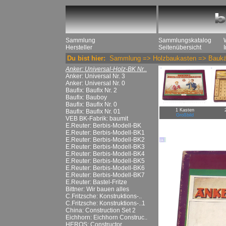
Sammlung
Sammlungskatalog
Hersteller
Seitenübersicht
Du bist hier:
Sammlung
=>
Holzbaukasten
=>
Baukä
Anker: Universal-Holz-BK Nr..
Anker: Universal Nr. 3
Anker: Universal Nr. 0
Baufix: Baufix Nr. 2
Baufix: Bauboy
Baufix: Baufix Nr. 0
1 Kasten
Baufix: Baufix Nr. 01
Großbild
VEB BK-Fabrik: baumit
E.Reuter: Berbis-Modell-BK
E.Reuter: Berbis-Modell-BK1
E.Reuter: Berbis-Modell-BK2
E.Reuter: Berbis-Modell-BK3
E.Reuter: Berbis-Modell-BK4
E.Reuter: Berbis-Modell-BK5
E.Reuter: Berbis-Modell-BK6
E.Reuter: Berbis-Modell-BK7
E.Reuter: Bastel-Fritze
Bittner: Wir bauen alles
C.Fritzsche: Konstruktions-..
C.Fritzsche: Konstruktions-..1
China: Construction Set 2
Eichhorn: Eichhorn Construc..
HEROS: Constructor