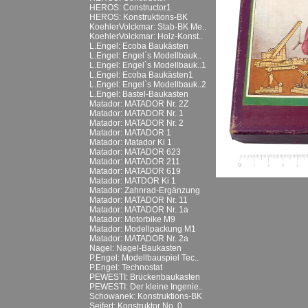
HEROS: Constructor1
HEROS: Konstruktions-BK
KoehlerVolckmar: Stab-BK Me..
KoehlerVolckmar: Holz-Konst..
L.Engel: Ecoba Baukästen
L.Engel: Engel`s Modellbauk..
L.Engel: Engel`s Modellbauk..1
L.Engel: Ecoba Baukästen1
L.Engel: Engel`s Modellbauk..2
L.Engel: Bastel-Baukasten
Matador: MATADOR Nr. 2Z
Matador: MATADOR Nr. 1
Matador: MATADOR Nr. 2
Matador: MATADOR 1
Matador: Matador Ki 1
Matador: MATADOR 623
Matador: MATADOR 211
Matador: MATADOR 619
Matador: MATDOR Ki 1
Matador: Zahnrad-Ergänzung
Matador: MATADOR Nr. 11
Matador: MATADOR Nr. 1a
Matador: Motorbike M9
Matador: Modellpackung M1
Matador: MATADOR Nr. 2a
Nagel: Nagel-Baukasten
P.Engel: Modellbauspiel Tec..
P.Engel: Technostat
PEWESTI: Brückenbaukasten
PEWESTI: Der kleine Ingenie..
Schowanek: Konstruktions-BK
Seifert: Konstruktor No. 0