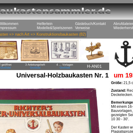
Willkommen
Helferlein
Gästebuch/Kontakt
Abrufdateie
Impressum
Modelle&Spielszenen
Verweise
Wiederherst
sten
=>
nach Art
=>
Konstruktionsbaukasten
(82)
2 geöffnet
3 Anleitungsheft
4 ... Vorlagen
H-AN01
Großbild
Großbild
Großbild
Universal-Holzbaukasten Nr. 1
um 19
Größe:
21,5 c
Zustand:
Rech
Deckelecken.
Bemerkunge
Mit einem 16-
Bauvorlagen, s
gezeigten Sei
10 30 - 30'.
Der Kasten w
Plagiatsproz