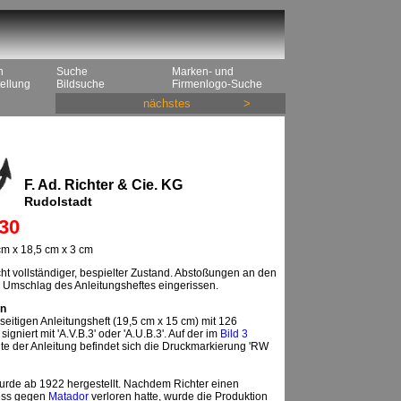
n
Suche
Marken- und
ellung
Bildsuche
Firmenlogo-Suche
nächstes
>
F. Ad. Richter & Cie. KG
Rudolstadt
30
m x 18,5 cm x 3 cm
t vollständiger, bespielter Zustand. Abstoßungen an den
 Umschlag des Anleitungsheftes eingerissen.
n
seitigen Anleitungsheft (19,5 cm x 15 cm) mit 126
igniert mit 'A.V.B.3' oder 'A.U.B.3'. Auf der im
Bild 3
te der Anleitung befindet sich die Druckmarkierung 'RW
urde ab 1922 hergestellt. Nachdem Richter einen
ess gegen
Matador
verloren hatte, wurde die Produktion