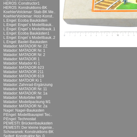
HEROS: Constructor1
HEROS: Konstruktions-BK
KoehlerVolckmar: Stab-BK Me..
KoehlerVolckmar: Holz-Konst..
L.Engel: Ecoba Baukästen
L.Engel: Engel`s Modellbauk..
L.Engel: Engel`s Modellbauk..1
L.Engel: Ecoba Baukästen1
L.Engel: Engel`s Modellbauk..2
L.Engel: Bastel-Baukasten
Matador: MATADOR Nr. 2Z
Matador: MATADOR Nr. 1
Matador: MATADOR Nr. 2
Matador: MATADOR 1
Matador: Matador Ki 1
Matador: MATADOR 623
Matador: MATADOR 211
Matador: MATADOR 619
Matador: MATDOR Ki 1
Matador: Zahnrad-Ergänzung
Matador: MATADOR Nr. 11
Matador: MATADOR Nr. 1a
Matador: Motorbike M9
Matador: Modellpackung M1
Matador: MATADOR Nr. 2a
Nagel: Nagel-Baukasten
P.Engel: Modellbauspiel Tec..
P.Engel: Technostat
PEWESTI: Brückenbaukasten
PEWESTI: Der kleine Ingenie..
Schowanek: Konstruktions-BK
Seifert: Konstruktor No. 0