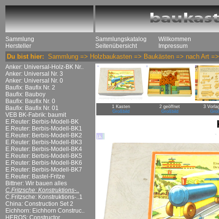
Sammlung
Sammlungskatalog
Willkommen
Hersteller
Seitenübersicht
Impressum
Du bist hier:
Sammlung
=>
Holzbaukasten
=>
Baukästen
=>
nach Art
=
Anker: Universal-Holz-BK Nr..
Anker: Universal Nr. 3
Anker: Universal Nr. 0
Baufix: Baufix Nr. 2
Baufix: Bauboy
Baufix: Baufix Nr. 0
1 Kasten
2 geöffnet
3 Vorla
Baufix: Baufix Nr. 01
Großbild
Großbild
Groß
VEB BK-Fabrik: baumit
E.Reuter: Berbis-Modell-BK
E.Reuter: Berbis-Modell-BK1
E.Reuter: Berbis-Modell-BK2
E.Reuter: Berbis-Modell-BK3
E.Reuter: Berbis-Modell-BK4
E.Reuter: Berbis-Modell-BK5
E.Reuter: Berbis-Modell-BK6
E.Reuter: Berbis-Modell-BK7
E.Reuter: Bastel-Fritze
Bittner: Wir bauen alles
C.Fritzsche: Konstruktions-..
C.Fritzsche: Konstruktions-..1
China: Construction Set 2
Eichhorn: Eichhorn Construc..
HEROS: Constructor