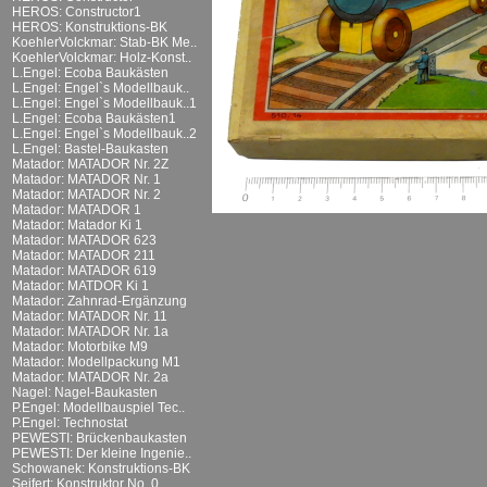
HEROS: Constructor1
HEROS: Konstruktions-BK
KoehlerVolckmar: Stab-BK Me..
KoehlerVolckmar: Holz-Konst..
L.Engel: Ecoba Baukästen
L.Engel: Engel`s Modellbauk..
L.Engel: Engel`s Modellbauk..1
L.Engel: Ecoba Baukästen1
L.Engel: Engel`s Modellbauk..2
L.Engel: Bastel-Baukasten
Matador: MATADOR Nr. 2Z
Matador: MATADOR Nr. 1
Matador: MATADOR Nr. 2
Matador: MATADOR 1
Matador: Matador Ki 1
Matador: MATADOR 623
Matador: MATADOR 211
Matador: MATADOR 619
Matador: MATDOR Ki 1
Matador: Zahnrad-Ergänzung
Matador: MATADOR Nr. 11
Matador: MATADOR Nr. 1a
Matador: Motorbike M9
Matador: Modellpackung M1
Matador: MATADOR Nr. 2a
Nagel: Nagel-Baukasten
P.Engel: Modellbauspiel Tec..
P.Engel: Technostat
PEWESTI: Brückenbaukasten
PEWESTI: Der kleine Ingenie..
Schowanek: Konstruktions-BK
Seifert: Konstruktor No. 0