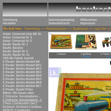
Sammlung
Sammlungskatalog
Willkommen
Hersteller
Seitenübersicht
Impressum
Du bist hier:
Sammlung
=>
Holzbaukasten
=>
Baukästen
=>
nach Art
=
Anker: Universal-Holz-BK Nr..
Anker: Universal Nr. 3
Anker: Universal Nr. 0
Baufix: Baufix Nr. 2
Baufix: Bauboy
Baufix: Baufix Nr. 0
1 Kasten
2 geöffnet
3 Traktor
Baufix: Baufix Nr. 01
Großbild
Groß
VEB BK-Fabrik: baumit
E.Reuter: Berbis-Modell-BK
E.Reuter: Berbis-Modell-BK1
E.Reuter: Berbis-Modell-BK2
E.Reuter: Berbis-Modell-BK3
E.Reuter: Berbis-Modell-BK4
E.Reuter: Berbis-Modell-BK5
E.Reuter: Berbis-Modell-BK6
E.Reuter: Berbis-Modell-BK7
E.Reuter: Bastel-Fritze
Bittner: Wir bauen alles
C.Fritzsche: Konstruktions-..
C.Fritzsche: Konstruktions-..1
China: Construction Set 2
Eichhorn: Eichhorn Construc..
HEROS: Constructor