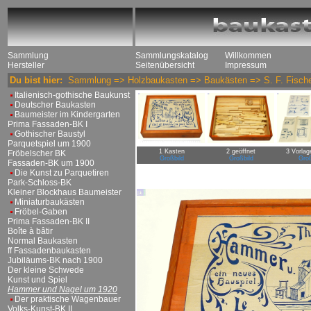
Sammlung
Sammlungskatalog
Willkommen
Hersteller
Seitenübersicht
Impressum
Du bist hier:
Sammlung
=>
Holzbaukasten
=>
Baukästen
=>
S. F. Fisch
Italienisch-gothische Baukunst
Deutscher Baukasten
Baumeister im Kindergarten
Prima Fassaden-BK I
Gothischer Baustyl
Parquetspiel um 1900
1 Kasten
2 geöffnet
3 Vorlag
Fröbelscher BK
Großbild
Großbild
Groß
Fassaden-BK um 1900
Die Kunst zu Parquetiren
Park-Schloss-BK
Kleiner Blockhaus Baumeister
Miniaturbaukästen
Fröbel-Gaben
Prima Fassaden-BK II
Boîte à bâtir
Normal Baukasten
ff Fassadenbaukasten
Jubiläums-BK nach 1900
Der kleine Schwede
Kunst und Spiel
Hammer und Nagel um 1920
Der praktische Wagenbauer
Volks-Kunst-BK II