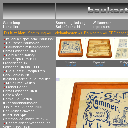
Sammlung
Sammlungskatalog
Willkommen
Hersteller
Seitenübersicht
Impressum
Du bist hier:
Sammlung
=>
Holzbaukasten
=>
Baukästen
=>
SFFischer
(
Italienisch-gothische Baukunst
Deutscher Baukasten
Baumeister im Kindergarten
Prima Fassaden-BK I
Gothischer Baustyl
Parquetspiel um 1900
1 Kasten
2 geöffnet
3 Vorlag
Fröbelscher BK
Großbild
Großbild
Groß
Fassaden-BK um 1900
Die Kunst zu Parquetiren
Park-Schloss-BK
Kleiner Blockhaus Baumeister
Miniaturbaukästen
Fröbel-Gaben
Prima Fassaden-BK II
Boîte à bâtir
Normal Baukasten
ff Fassadenbaukasten
Jubiläums-BK nach 1900
Der kleine Schwede
Kunst und Spiel
Hammer und Nagel um 1920
Der praktische Wagenbauer
Volks-Kunst-BK II