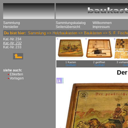
Sammlung
Sammlungskatalog
Willkommen
Hersteller
Seitenübersicht
Impressum
Du bist hier:
Sammlung
=>
Holzbaukasten
=>
Baukästen
=>
S. F. Fisch
Kat.-Nr. 234
Kat.-Nr. 232
Kat.-Nr. 233
1 Kasten
2 geöffnet
3 vorhand
Großbild
Großbild
Groß
siehe auch:
Der
Etiketten
Vorlagen