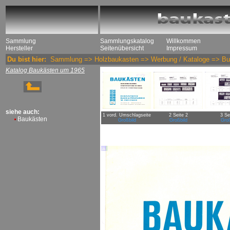
Sammlung
Sammlungskatalog
Willkommen
Hersteller
Seitenübersicht
Impressum
Du bist hier:
Sammlung
=>
Holzbaukasten
=>
Werbung / Kataloge
=>
Bu
Katalog Baukästen um 1965
siehe auch:
1 vord. Umschlagseite
2 Seite 2
3 Se
Baukästen
Großbild
Großbild
Groß