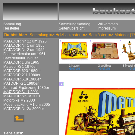
Sammlung
Sammlungskatalog
Willkommen
Hersteller
Seitenübersicht
Impressum
Du bist hier:
Sammlung
=>
Holzbaukasten
=>
Baukästen
=>
Matador
(17
MATADOR Nr. 2Z um 1925
MATADOR Nr. 1 um 1955
MATADOR Nr. 2 um 1955
Federwerkmotor um 1961
Batteriemotor 1960er
MATADOR 1 um 1965
1 Kasten
2 geöffnet
3 Modell 
Matador Ki 1 1970er
Großbild
Großbild
Groß
MATADOR 623 1980er
MATADOR 211 1980er
MATADOR 619 1980er
MATDOR Ki 1 1980er
Zahnrad-Ergänzung 1980er
MATADOR Nr. 1 2001
MATADOR Nr. 1a 2001
Motorbike M9 2003
Modellpackung M1 um 2005
MATADOR Nr. 2a 2000er
siehe auch: