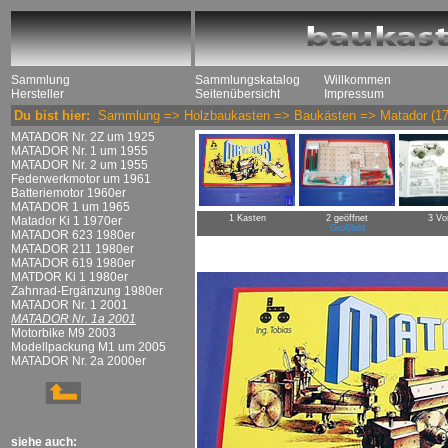
Sammlung
Sammlungskatalog
Willkommen
Hersteller
Seitenübersicht
Impressum
Du bist hier:
Sammlung
=>
Holzbaukasten
=>
Baukästen
=>
Matador
(17
MATADOR Nr. 2Z um 1925
MATADOR Nr. 1 um 1955
MATADOR Nr. 2 um 1955
Federwerkmotor um 1961
Batteriemotor 1960er
MATADOR 1 um 1965
1 Kasten
2 geöffnet
3 Vo
Matador Ki 1 1970er
Großbild
MATADOR 623 1980er
MATADOR 211 1980er
MATADOR 619 1980er
MATDOR Ki 1 1980er
Zahnrad-Ergänzung 1980er
MATADOR Nr. 1 2001
MATADOR Nr. 1a 2001
Motorbike M9 2003
Modellpackung M1 um 2005
MATADOR Nr. 2a 2000er
siehe auch: