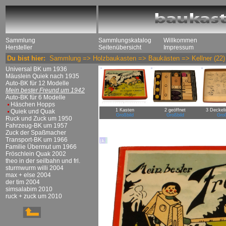
Sammlung
Sammlungskatalog
Willkommen
Hersteller
Seitenübersicht
Impressum
Du bist hier:
Sammlung
=>
Holzbaukasten
=>
Baukästen
=>
Kellner
(22)
Universal BK um 1936
Mäuslein Quiek nach 1935
Auto-BK für 12 Modelle
Mein bester Freund um 1942
Auto-BK für 6 Modelle
Häschen Hopps
1 Kasten
2 geöffnet
3 Deckeli
Quiek und Quak
Großbild
Großbild
Groß
Ruck und Zuck um 1950
Fahrzeug-BK um 1957
Zuck der Spaßmacher
Transport-BK um 1966
Familie Übermut um 1966
Fröschlein Quak 2002
theo in der seilbahn und frl.
sturmwurm willi 2004
max + else 2004
der tim 2004
simsalabim 2010
ruck + zuck um 2010