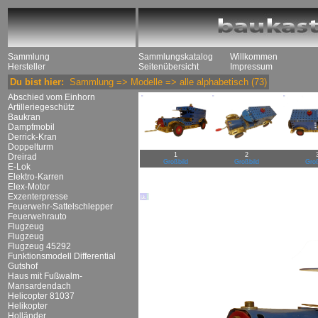
Sammlung
Sammlungskatalog
Willkommen
Hersteller
Seitenübersicht
Impressum
Du bist hier:
Sammlung
=>
Modelle
=>
alle alphabetisch
(73)
Abschied vom Einhorn
Artilleriegeschütz
Baukran
Dampfmobil
Derrick-Kran
Doppelturm
1
2
Dreirad
Großbild
Großbild
Groß
E-Lok
Elektro-Karren
Elex-Motor
Exzenterpresse
Feuerwehr-Sattelschlepper
Feuerwehrauto
Flugzeug
Flugzeug
Flugzeug 45292
Funktionsmodell Differential
Gutshof
Haus mit Fußwalm-
Mansardendach
Helicopter 81037
Helikopter
Holländer