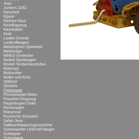
Jeep
Junkers JU52
Karussell
Kipper
Kleines Haus
Kleinflugzeug
Kleintraktor
Krad
Lasten-Dreirad
Lastkraftwagen
Metallophon-Spielwerk
Metallsäge
MINEX-Eindecker
Modell Sportwagen
Modell Tenderlokomotive
Motorrad
Motorroller
Mutter und Kind
Oldtimer
Ölmühle
Polizeiauto
Prinzipmodell Motor
Propeller-Flugzeug
Regenbogen-Deko
Rennwagen
Riesenrad
Russische Schaukel
Safari-Jeep
Sattelschlepperzugmaschine
Scheinwerfer-LKW mit Hänger
Schlepper
Schöpfwerk