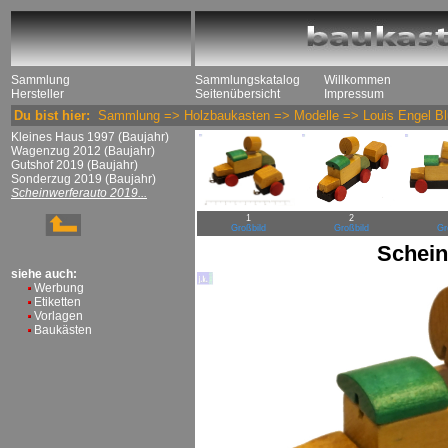
Sammlung
Sammlungskatalog
Willkommen
Hersteller
Seitenübersicht
Impressum
Du bist hier:
Sammlung
=>
Holzbaukasten
=>
Modelle
=>
Louis Engel B
Kleines Haus 1997 (Baujahr)
Wagenzug 2012 (Baujahr)
Gutshof 2019 (Baujahr)
Sonderzug 2019 (Baujahr)
Scheinwerferauto 2019...
1
2
Großbild
Großbild
Gr
Schei
siehe auch:
Werbung
Etiketten
Vorlagen
Baukästen