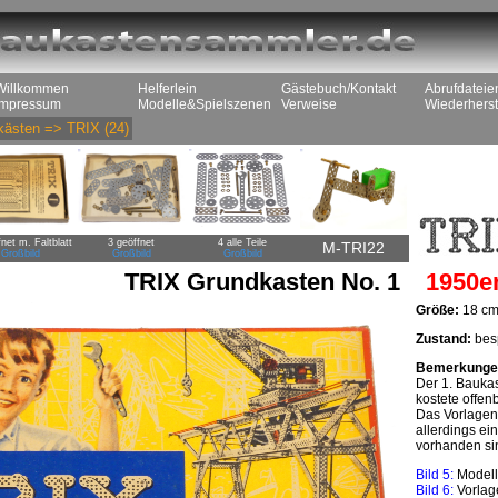
Willkommen
Helferlein
Gästebuch/Kontakt
Abrufdateie
Impressum
Modelle&Spielszenen
Verweise
Wiederherst
kästen
=>
TRIX
(24)
net m. Faltblatt
3 geöffnet
4 alle Teile
M-TRI22
Großbild
Großbild
Großbild
TRIX Grundkasten No. 1
1950e
Größe:
18 cm
Zustand:
besp
Bemerkunge
Der 1. Baukas
kostete offenb
Das Vorlagenfa
allerdings ei
vorhanden si
Bild 5:
Modell
Bild 6:
Vorlage