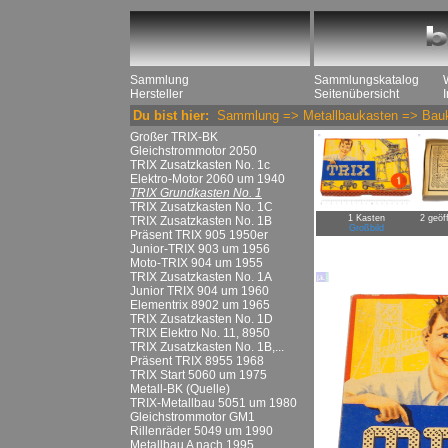
Sammlung
Sammlungskatalog
Hersteller
Seitenübersicht
Du bist hier:
Sammlung
=>
Metallbaukasten
=>
Bau
Großer TRIX-BK
Gleichstrommotor 2050
TRIX Zusatzkasten No. 1c
Elektro-Motor 2060 um 1940
TRIX Grundkasten No. 1
TRIX Zusatzkasten No. 1C
1 Kasten
2 geöff
TRIX Zusatzkasten No. 1B
Großbild
Präsent TRIX 905 1950er
Junior-TRIX 903 um 1956
Moto-TRIX 904 um 1955
TRIX Zusatzkasten No. 1A
Junior TRIX 904 um 1960
Elementrix 8902 um 1965
TRIX Zusatzkasten No. 1D
TRIX Elektro No. 11, 8950
TRIX Zusatzkasten No. 1B,...
Präsent TRIX 8955 1968
TRIX Start 5060 um 1975
Metall-BK (Quelle)
TRIX-Metallbau 5051 um 1980
Gleichstrommotor GM1
Rillenräder 5049 um 1990
Metallbau A nach 1995