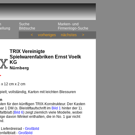
n
Suche
Marken- und
ellung
Bildsuche
Firmenlogo-Suche
<
vorheriges
nächstes
>
TRIX Vereinigte
Spielwarenfabriken Ernst Voelk
KG
Nürnberg
r
 x 12 cm x 2 cm
ielt, vollständig, Karton mit leichten Blessuren
n
ten für den künftigen TRIX-Konstrukteur. Der Kasten
ar 1 DM (s. Bleistiftaufschrift im
Bild 1
hinter der 1).
ltblatt (
Bild 6
) zeigt ziemlich viele Modelle, wobei
nige davon Winkel enthalten, die in No. 1 gar nicht
nd.
 Lieferdreirad -
Großbild
nfaltblatt -
Großbild