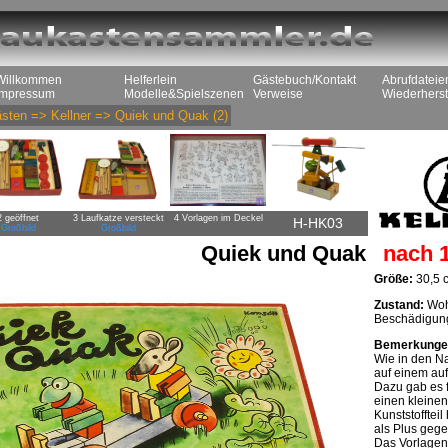
Willkommen
Helferlein
Gästebuch/Kontakt
Abrufdateie
Impressum
Modelle&Spielszenen
Verweise
Wiederherst
sten
=>
Kellner
=>
Quiek und Quak
(2)
2 geöffnet
3 Laufkatze versteckt
4 Vorlagen im Deckel
H-HK03
Großbild
Großbild
Quiek und Quak
nach 
Größe:
30,5 c
Zustand:
Wohl
Beschädigun
Bemerkunge
Wie in den Na
auf einem auf
Dazu gab es 
einen kleinen
Kunststofftei
als Plus gege
Das Vorlagenb