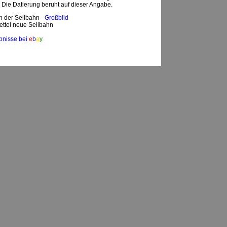
 Die Datierung beruht auf dieser Angabe.
n der Seilbahn -
Großbild
ttel neue Seilbahn
bnisse bei
e
b
a
y