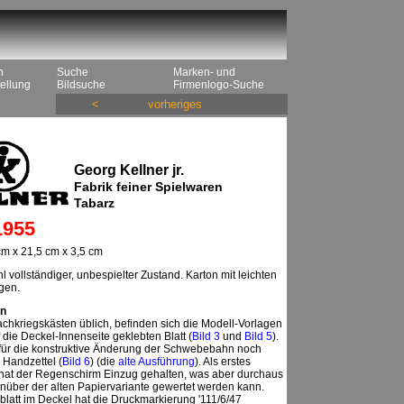
n
Suche
Marken- und
ellung
Bildsuche
Firmenlogo-Suche
<
vorheriges
Georg Kellner jr.
Fabrik feiner Spielwaren
Tabarz
1955
m x 21,5 cm x 3,5 cm
 vollständiger, unbespielter Zustand. Karton mit leichten
gen.
n
chkriegskästen üblich, befinden sich die Modell-Vorlagen
 die Deckel-Innenseite geklebten Blatt (
Bild 3
und
Bild 5
).
für die konstruktive Änderung der Schwebebahn noch
 Handzettel (
Bild 6
) (die
alte Ausführung
). Als erstes
l hat der Regenschirm Einzug gehalten, was aber durchaus
nüber der alten Papiervariante gewertet werden kann.
latt im Deckel hat die Druckmarkierung '111/6/47