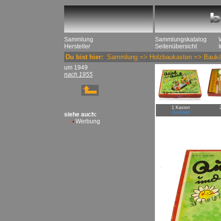
Sammlung
Sammlungskatalog
Hersteller
Seitenübersicht
Du bist hier:
Sammlung
=>
Holzbaukasten
=>
Baukä
um 1949
nach 1955
1 Kasten
Großbild
siehe auch:
Werbung