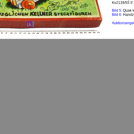
Kv2139/55 5'.
Bild 5:
Quak i
Bild 6:
Handze
Auktionserge