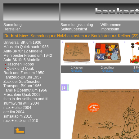
Sammlung
Sammlungskatalog
Willkommen
Hersteller
Seitenübersicht
Impressum
Du bist hier:
Sammlung
=>
Holzbaukasten
=>
Baukästen
=>
Kellner
(22)
Universal BK um 1936
Mäuslein Quiek nach 1935
Auto-BK für 12 Modelle
Mein bester Freund um 1942
Auto-BK für 6 Modelle
Häschen Hopps
1 Kasten
2 geöffnet
3 Mo
Quiek und Quak
Großbild
Großbild
Groß
Ruck und Zuck um 1950
Fahrzeug-BK um 1957
Zuck der Spaßmacher
Transport-BK um 1966
Familie Übermut um 1966
Fröschlein Quak 2002
theo in der seilbahn und frl.
sturmwurm willi 2004
max + else 2004
der tim 2004
simsalabim 2010
ruck + zuck um 2010