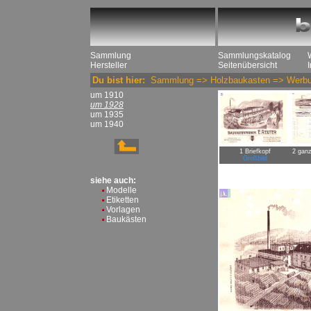
Sammlung
Sammlungskatalog
Hersteller
Seitenübersicht
Du bist hier:
Sammlung
=>
Holzbaukasten
=>
Werbu
um 1910
um 1928
um 1935
um 1940
1 Briefkopf
2 ganz
Großbild
siehe auch:
Modelle
Etiketten
Vorlagen
Baukästen