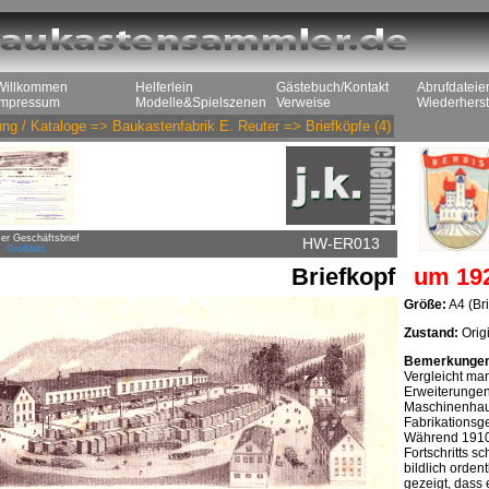
Willkommen
Helferlein
Gästebuch/Kontakt
Abrufdateie
Impressum
Modelle&Spielszenen
Verweise
Wiederherst
ng / Kataloge
=>
Baukastenfabrik E. Reuter
=>
Briefköpfe
(4)
er Geschäftsbrief
HW-ER013
Großbild
Briefkopf
um 19
Größe:
A4 (Br
Zustand:
Origi
Bemerkunge
Vergleicht man
Erweiterungen
Maschinenhaus
Fabrikationsg
Während 1910 
Fortschritts s
bildlich orden
gezeigt, dass 