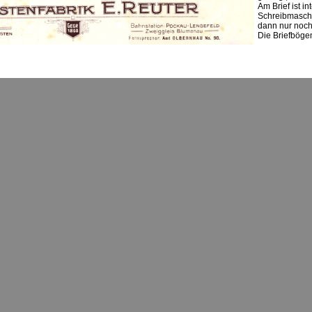
Am Brief ist i
Schreibmaschin
dann nur noch
Die Briefbögen