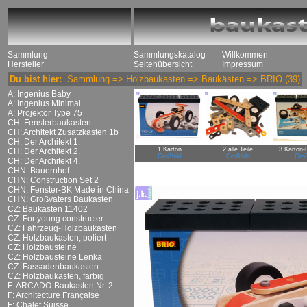
Sammlung
Sammlungskatalog
Willkommen
Hersteller
Seitenübersicht
Impressum
Du bist hier:
Sammlung
=>
Holzbaukasten
=>
Baukästen
=>
BRIO
(39)
A: Ingenius Baby
A: Ingenius Minimal
A: Projektor Type 75
CH: Fensterbaukasten
CH: Architekt Zusatzkasten 1b
CH: Der Architekt 1.
1 Karton
2 alle Teile
3 Karton-
CH: Der Architekt 2.
Großbild
Großbild
Groß
CH: Der Architekt 4.
CHN: Bauernhof
CHN: Construction Set 2
CHN: Fenster-BK Made in China
CHN: Großvaters Baukasten
CZ: Baukasten 11402
CZ: For young constructer
CZ: Fahrzeug-Holzbaukasten
CZ: Holzbaukasten, poliert
CZ: Holzbausteine
CZ: Holzbausteine Lenka
CZ: Fassadenbaukasten
CZ: Holzbaukasten, farbig
F: ARCADO-Baukasten Nr. 2
F: Architecture Française
F: Chalet Suisse