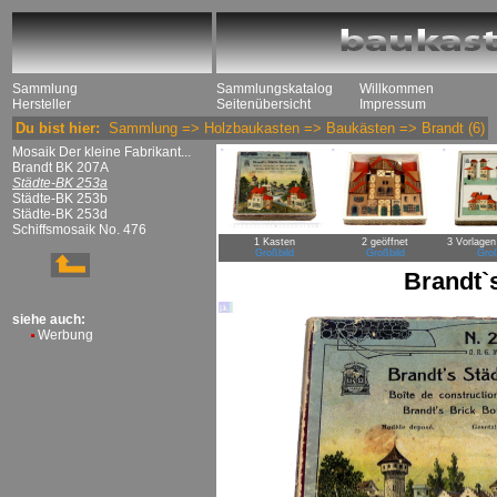
Sammlung
Sammlungskatalog
Willkommen
Hersteller
Seitenübersicht
Impressum
Du bist hier:
Sammlung
=>
Holzbaukasten
=>
Baukästen
=>
Brandt
(6)
Mosaik Der kleine Fabrikant...
Brandt BK 207A
Städte-BK 253a
Städte-BK 253b
Städte-BK 253d
Schiffsmosaik No. 476
1 Kasten
2 geöffnet
3 Vorlagen
Großbild
Großbild
Groß
Brandt`
siehe auch:
Werbung