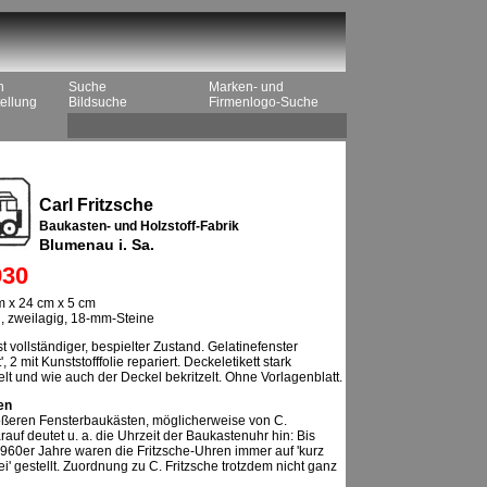
n
Suche
Marken- und
ellung
Bildsuche
Firmenlogo-Suche
Carl Fritzsche
Baukasten- und Holzstoff-Fabrik
Blumenau i. Sa.
30
 x 24 cm x 5 cm
n, zweilagig, 18-mm-Steine
t vollständiger, bespielter Zustand. Gelatinefenster
, 2 mit Kunststofffolie repariert. Deckeletikett stark
t und wie auch der Deckel bekritzelt. Ohne Vorlagenblatt.
en
ößeren Fensterbaukästen, möglicherweise von C.
rauf deutet u. a. die Uhrzeit der Baukastenuhr hin: Bis
960er Jahre waren die Fritzsche-Uhren immer auf 'kurz
i' gestellt. Zuordnung zu C. Fritzsche trotzdem nicht ganz