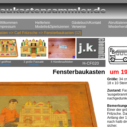
Willkommen
Helferlein
Gästebuch/Kontakt
Abrufdateie
Impressum
Modelle&Spielszenen
Verweise
Wiederherst
sten
=>
Carl Fritzsche
=>
Fensterbaukasten
(12)
2 geöffnet
3 große Fassade
4 Händleraufkleber
H-CF020
Großbild
Großbild
Fensterbaukasten
um 19
Größe:
34 cm
18 x 10 Stei
Zustand:
Fas
'ausgebrannt'
nachgedunkel
Bemerkung
Einer der gr
Fritzsche. Da
Anfang der 1
nach halb dre
sicher.