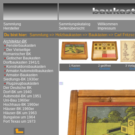
Sammlung
Sammlungskatalog
Willkommen
Hersteller
Seitenübersicht
Impressum
Du bist hier:
Sammlung
=>
Holzbaukasten
=>
Baukästen
=>
Carl Fritzs
Architektur-BK
Fensterbaukasten
Der Vielseitige
Romanischer BK
Gotischer Baukasten
Dorfbaukasten 1941/1
1 Kasten
2 geöffnet
3 Vorla
Konstruktionsbaukasten
Großbild
Großbild
Groß
Armator Automobilbaukasten
Armator-Baukasten
Siedlungs-BK 1930er
Flugzeugbaukästen
Der Deutsche BK
Dorf-BK um 1940
Automobil-BK um 1951
Uni-Bau 1960er
Hochhaus-BK 1960er
Häuser-BK 1960er
Häuser-BK um 1963
Bungalow um 1964
Fort Texas um 1973