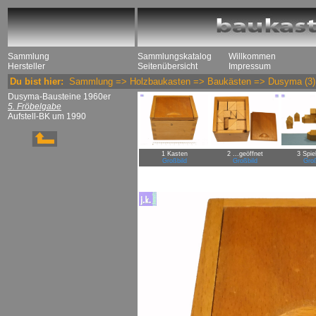
Sammlung
Sammlungskatalog
Willkommen
Hersteller
Seitenübersicht
Impressum
Du bist hier:
Sammlung
=>
Holzbaukasten
=>
Baukästen
=>
Dusyma
(3)
Dusyma-Bausteine 1960er
5. Fröbelgabe
Aufstell-BK um 1990
1 Kasten
2 ...geöffnet
3 Spie
Großbild
Großbild
Groß