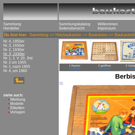
Sammlung
Sammlungskatalog
Willkommen
Hersteller
Seitenübersicht
Impressum
Du bist hier:
Sammlung
=>
Holzbaukasten
=>
Baukästen
=>
Baukastenfa
Nr. 4, 1950er
Nr. 3, 1930er
Nr. 2, 1930er
Nr. 5, 1930er
Nr. 1, 2. V. 20. Jhd.
Nr. 2 um 1955
1 Kasten
2 geöffnet
3 Vorla
Nr. 1, nach 1955
Großbild
Großbild
Groß
Nr. 4, um 1960
Berbis
siehe auch:
Werbung
Modelle
Etiketten
Vorlagen