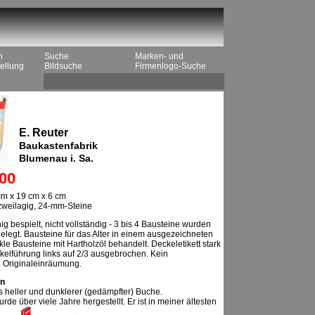
n
Suche
Marken- und
ellung
Bildsuche
Firmenlogo-Suche
E. Reuter
Baukastenfabrik
Blumenau i. Sa.
00
cm x 19 cm x 6 cm
 zweilagig, 24-mm-Steine
g bespielt, nicht vollständig - 3 bis 4 Bausteine wurden
gelegt. Bausteine für das Alter in einem ausgezeichneten
le Bausteine mit Hartholzöl behandelt. Deckeletikett stark
ckelführung links auf 2/3 ausgebrochen. Kein
. Originaleinräumung.
n
 heller und dunklerer (gedämpfter) Buche.
rde über viele Jahre hergestellt. Er ist in meiner ältesten