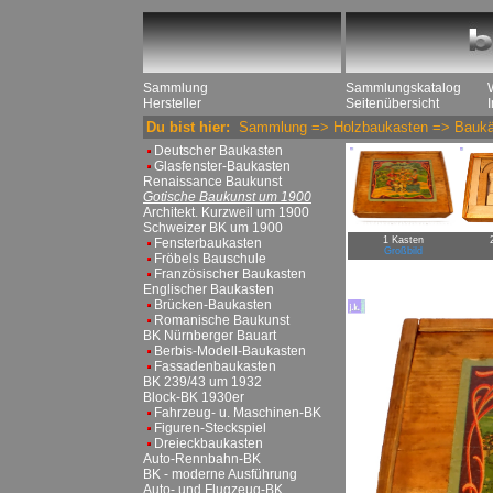
Sammlung
Sammlungskatalog
Hersteller
Seitenübersicht
Du bist hier:
Sammlung
=>
Holzbaukasten
=>
Baukä
Deutscher Baukasten
Glasfenster-Baukasten
Renaissance Baukunst
Gotische Baukunst um 1900
Architekt. Kurzweil um 1900
Schweizer BK um 1900
1 Kasten
Fensterbaukasten
Großbild
Fröbels Bauschule
Französischer Baukasten
Englischer Baukasten
Brücken-Baukasten
Romanische Baukunst
BK Nürnberger Bauart
Berbis-Modell-Baukasten
Fassadenbaukasten
BK 239/43 um 1932
Block-BK 1930er
Fahrzeug- u. Maschinen-BK
Figuren-Steckspiel
Dreieckbaukasten
Auto-Rennbahn-BK
BK - moderne Ausführung
Auto- und Flugzeug-BK