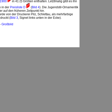
m 1900
in 41 (!) Größen enthalten. Letztmalig gibt es ihn
n in der
Preisliste D
(
Bild 4
). Die Jugendstil-Ornamentik
er auf den früheren Zeitpunkt hin.
urde von der Druckerei Pilz, Schlettau, als mehrfarbige
druckt (
Bild 3
, Signet links unten in der Ecke).
 -
Großbild