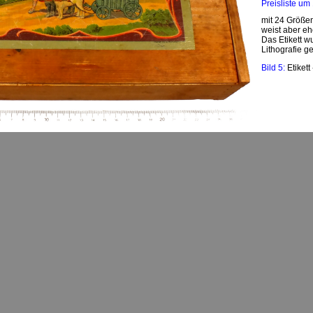
Preisliste u
mit 24 Größe
weist aber eh
Das Etikett w
Lithografie ge
Bild 5:
Etikett