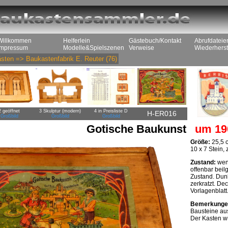
Willkommen
Helferlein
Gästebuch/Kontakt
Abrufdateie
Impressum
Modelle&Spielszenen
Verweise
Wiederherst
sten
=>
Baukastenfabrik E. Reuter
(76)
2 geöffnet
3 Skulptur (modern)
4 in Preisliste D
H-ER016
Großbild
Großbild
Großbild
Gotische Baukunst
um 19
Größe:
25,5 
10 x 7 Stein,
Zustand:
weni
offenbar beil
Zustand. Dunk
zerkratzt. De
Vorlagenblatt
Bemerkunge
Bausteine aus
Der Kasten wu