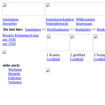
Sammlung
Sammlungskatalog
Willkommen
Hersteller
Seitenübersicht
Impressum
Du bist hier:
Sammlung
=>
Holzbaukasten
=>
Baukästen
=>
Bauka
Reuters Kleinmasch.bau
um 1936
um 1950
1 Kasten
2 geöffnet
3 Vorla
Großbild
Großbild
Großbi
siehe auch:
Werbung
Modelle
Etiketten
Vorlagen